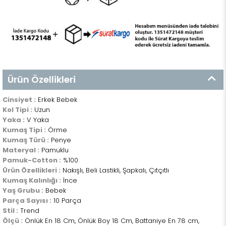
Ürün Özellikleri
Cinsiyet :
Erkek Bebek
Kol Tipi :
Uzun
Yaka :
V Yaka
Kumaş Tipi :
Örme
Kumaş Türü :
Penye
Materyal :
Pamuklu
Pamuk-Cotton :
%100
Ürün Özellikleri :
Nakışlı, Beli Lastikli, Şapkalı, Çıtçıtlı
Kumaş Kalınlığı :
İnce
Yaş Grubu :
Bebek
Parça Sayısı :
10 Parça
Stil :
Trend
Ölçü :
Önlük En 18 Cm, Önlük Boy 18 Cm, Battaniye En 78 cm,