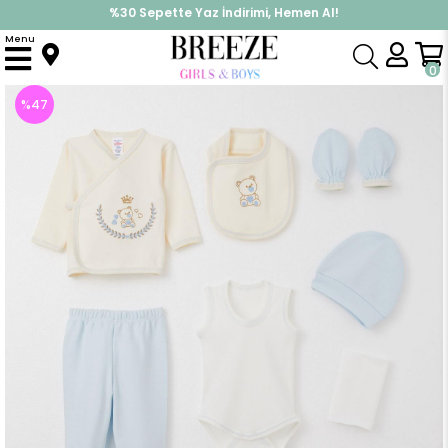
%30 Sepette Yaz İndirimi, Hemen Al!
İndirimlere ek %10 İndirimi Kap, Hemen Üye Ol!
Menu
Anasayfa
Erkek Bebek
Hastane Çıkışı
Erkek Bebek Hastane Çıkışı 10 lu Kral Ayıcık Nakışlı Ekru (0-3 Ay)
0
%
47
İndirim