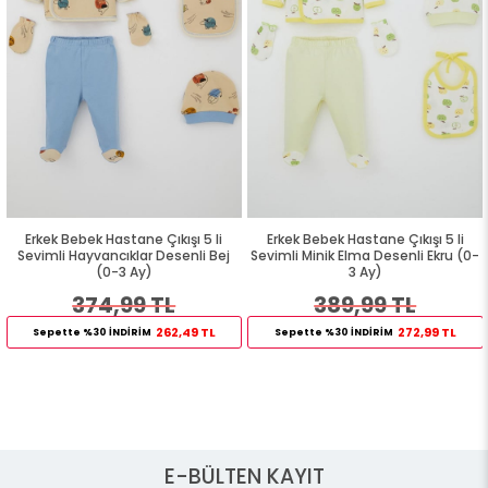
Erkek Bebek Hastane Çıkışı 5 li
Erkek Bebek Hastane Çıkışı 5 li
Sevimli Hayvancıklar Desenli Bej
Sevimli Minik Elma Desenli Ekru (0-
(0-3 Ay)
3 Ay)
374,99 TL
389,99 TL
262,49 TL
272,99 TL
Sepette %30 İNDİRİM
Sepette %30 İNDİRİM
E-BÜLTEN KAYIT