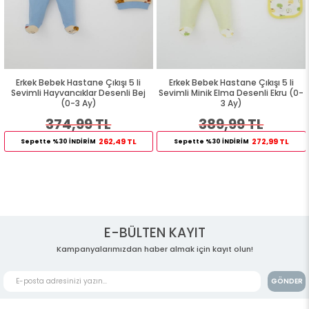
Erkek Bebek Hastane Çıkışı 5 li
Erkek Bebek Hastane Çıkışı 5 li
Sevimli Hayvancıklar Desenli Bej
Sevimli Minik Elma Desenli Ekru (0-
(0-3 Ay)
3 Ay)
374,99 TL
389,99 TL
262,49 TL
272,99 TL
Sepette %30 İNDİRİM
Sepette %30 İNDİRİM
E-BÜLTEN KAYIT
Kampanyalarımızdan haber almak için kayıt olun!
GÖNDER