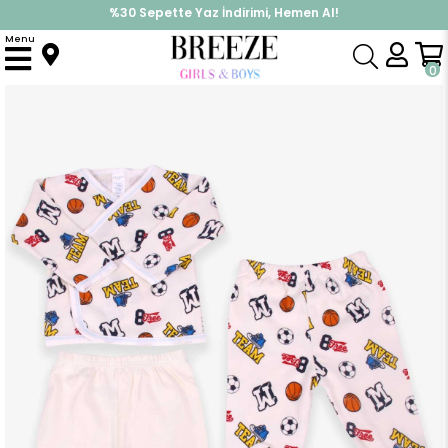
%30 Sepette Yaz İndirimi, Hemen Al!
İndirimlere ek %10 İndirimi Kap, Hemen Üye Ol!
Menu
Anasayfa
Erkek Bebek
Hastane Çıkışı
Erkek Bebek Hastane Çıkışı 3 lü Desenli Krem (4 Ay)
0