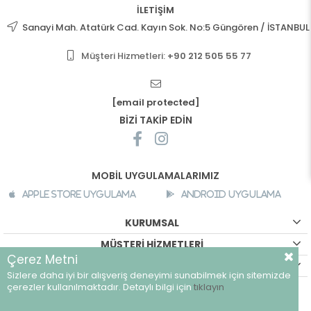
İLETİŞİM
Sanayi Mah. Atatürk Cad. Kayın Sok. No:5 Güngören / İSTANBUL
Müşteri Hizmetleri:
+90 212 505 55 77
[email protected]
BİZİ TAKİP EDİN
MOBİL UYGULAMALARIMIZ
Apple Store Uygulama
Android Uygulama
KURUMSAL
MÜŞTERİ HİZMETLERİ
Çerez Metni
ALIŞVERİŞ BİLGİLERİ
Sizlere daha iyi bir alışveriş deneyimi sunabilmek için sitemizde
©
breeze.com.tr - Tüm hakları saklıdır.
çerezler kullanılmaktadır. Detaylı bilgi için
tıklayın