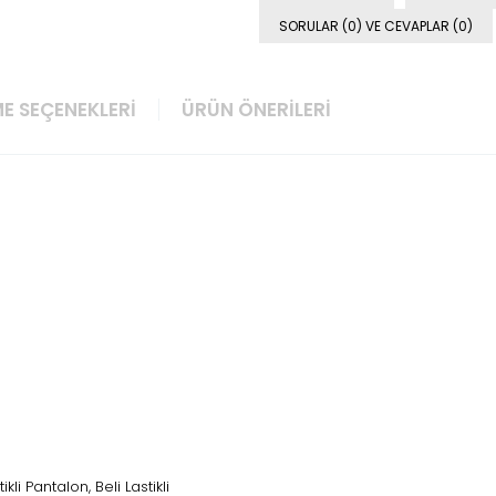
SORULAR (0) VE CEVAPLAR (0)
E SEÇENEKLERI
ÜRÜN ÖNERILERI
ikli Pantalon, Beli Lastikli