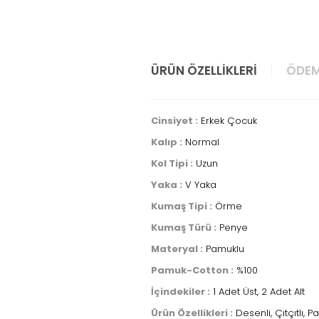
ÜRÜN ÖZELLIKLERI
ÖDEM
Cinsiyet :
Erkek Çocuk
Kalıp :
Normal
Kol Tipi :
Uzun
Yaka :
V Yaka
Kumaş Tipi :
Örme
Kumaş Türü :
Penye
Materyal :
Pamuklu
Pamuk-Cotton :
%100
İçindekiler :
1 Adet Üst, 2 Adet Alt
Ürün Özellikleri :
Desenli, Çıtçıtlı, Pat