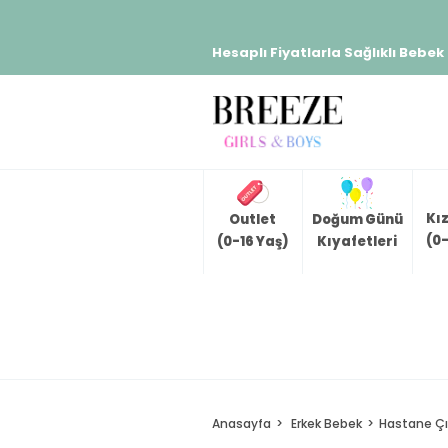
Hesaplı Fiyatlarla Sağlıklı Bebek
Kı
Outlet
Doğum Günü
(0-
(0-16 Yaş)
Kıyafetleri
Anasayfa
Erkek Bebek
Hastane Çık