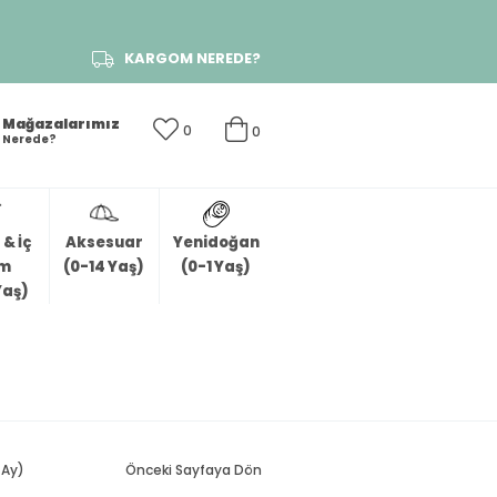
KARGOM NEREDE?
Mağazalarımız
0
0
Nerede?
& İç
Aksesuar
Yenidoğan
im
(0-14 Yaş)
(0-1 Yaş)
Yaş)
 Ay)
Önceki Sayfaya Dön