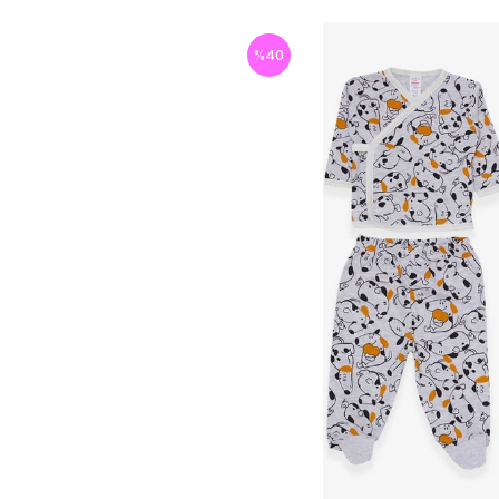
%
40
İndirim