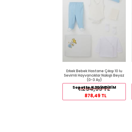
Erkek Bebek Hastane Çıkışı 10 lu
Sevimli Hayvancıklar Nakışlı Beyaz
(0-3 Ay)
Sepette %30 İNDİRİM
1.254,99 TL
878,49 TL