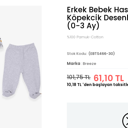
Erkek Bebek Hast
Köpekcik Desenli
(0-3 Ay)
%100 Pamuk-Cotton
(EBTS466-30)
Marka
:
Breeze
61,10 TL
101,75 TL
10,18 TL
'den başlayan taksitl