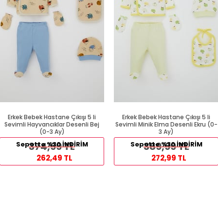
Erkek Bebek Hastane Çıkışı 5 li
Erkek Bebek Hastane Çıkışı 5 li
Sevimli Hayvancıklar Desenli Bej
Sevimli Minik Elma Desenli Ekru (0-
(0-3 Ay)
3 Ay)
Sepette %30 İNDİRİM
374,99 TL
Sepette %30 İNDİRİM
389,99 TL
262,49 TL
272,99 TL