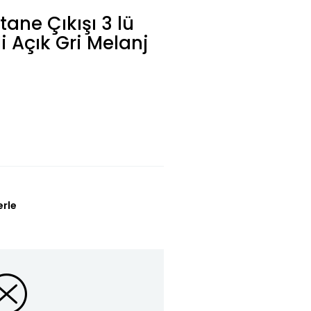
ane Çıkışı 3 lü
 Açık Gri Melanj
erle