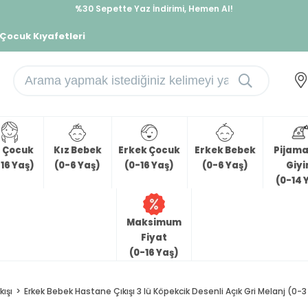
%30 Sepette Yaz İndirimi, Hemen Al!
İndirimlere ek %10 İndirimi Kap, Hemen Üye Ol!
 Çocuk Kıyafetleri
z Çocuk
Kız Bebek
Erkek Çocuk
Erkek Bebek
Pijama 
16 Yaş)
(0-6 Yaş)
(0-16 Yaş)
(0-6 Yaş)
Giy
(0-14 
Maksimum
Fiyat
(0-16 Yaş)
ışı
Erkek Bebek Hastane Çıkışı 3 lü Köpekcik Desenli Açık Gri Melanj (0-3