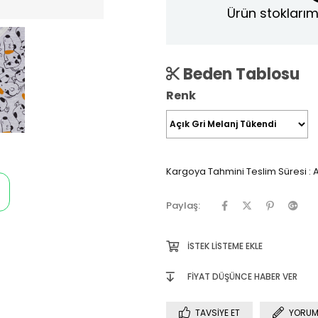
Ürün stoklarım
Beden Tablosu
Renk
Kargoya Tahmini Teslim Süresi
:
A
Paylaş:
İSTEK LISTEME EKLE
FIYAT DÜŞÜNCE HABER VER
TAVSIYE ET
YORUM