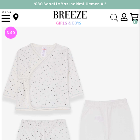
%30 Sepette Yaz İndirimi, Hemen Al!
İndirimlere ek %10 İndirimi Kap, Hemen Üye Ol!
Menu
Anasayfa
Erkek Bebek
Hastane Çıkışı
Erkek Bebek Hastane Çıkışı 3 lü Yıldız Desenli Ekru (0-3 Ay)
0
%
40
İndirim