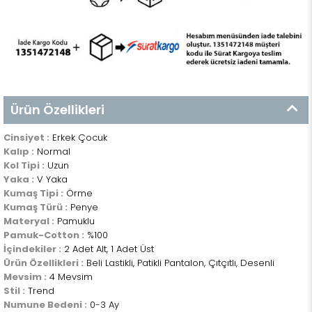
Ürün Özellikleri
Cinsiyet :
Erkek Çocuk
Kalıp :
Normal
Kol Tipi :
Uzun
Yaka :
V Yaka
Kumaş Tipi :
Örme
Kumaş Türü :
Penye
Materyal :
Pamuklu
Pamuk-Cotton :
%100
İçindekiler :
2 Adet Alt, 1 Adet Üst
Ürün Özellikleri :
Beli Lastikli, Patikli Pantalon, Çıtçıtlı, Desenli
Mevsim :
4 Mevsim
Stil :
Trend
Numune Bedeni :
0-3 Ay