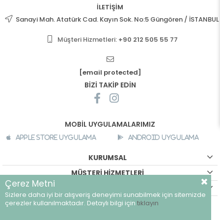
İLETİŞİM
Sanayi Mah. Atatürk Cad. Kayın Sok. No:5 Güngören / İSTANBUL
Müşteri Hizmetleri:
+90 212 505 55 77
[email protected]
BİZİ TAKİP EDİN
MOBİL UYGULAMALARIMIZ
Apple Store Uygulama
Android Uygulama
KURUMSAL
MÜŞTERİ HİZMETLERİ
Çerez Metni
ALIŞVERİŞ BİLGİLERİ
Sizlere daha iyi bir alışveriş deneyimi sunabilmek için sitemizde
©
breeze.com.tr - Tüm hakları saklıdır.
çerezler kullanılmaktadır. Detaylı bilgi için
tıklayın