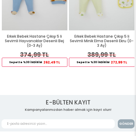
Erkek Bebek Hastane Çıkışı 5 li
Erkek Bebek Hastane Çıkışı 5 li
Sevimli Hayvancıklar Desenli Bej
Sevimli Minik Elma Desenli Ekru (0-
(0-3 Ay)
3 Ay)
374,99 TL
389,99 TL
262,49 TL
272,99 TL
Sepette %30 İNDİRİM
Sepette %30 İNDİRİM
E-BÜLTEN KAYIT
Kampanyalarımızdan haber almak için kayıt olun!
GÖNDER