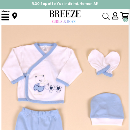
%30 Sepette Yaz İndirimi, Hemen Al!
İndirimlere ek %10 İndirimi Kap, Hemen Üye Ol!
Menu
Anasayfa
Erkek Bebek
Hastane Çıkışı
Erkek Bebek Hastane Çıkışı 5 li Ayıcık Nakışlı Mavi (0-3 Ay)
0