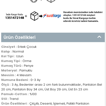
Ürün Özellikleri
Cinsiyet :
Erkek Çocuk
Kalıp :
Normal
Kol Tipi :
Uzun
Kumaş Tipi :
Örme
Kumaş Türü :
Penye
Materyal :
Pamuklu
Mevsim :
4 Mevsim
Numune Bedeni :
0-3 Ay
Ölçü :
3 Ay, Bedenler arası 2 cm fark bulunmaktadır., Pantalon Bel
20 cm, Pantalon Boy 34 cm, Üst Boy 29 cm, Üst En 23 cm
Pamuk-Cotton :
%100
Stil :
Trend
Ürün Özellikleri :
Çıtçıtlı, Desenli, İşlemeli, Patikli Pantalon