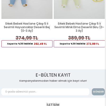
Erkek Bebek Hastane Çıkışı 5 li
Erkek Bebek Hastane Çıkışı 5 li
Sevimli Hayvancıklar Desenli Bej
Sevimli Minik Elma Desenli Ekru (0-
(0-3 Ay)
3 Ay)
374,99 TL
389,99 TL
262,49 TL
272,99 TL
Sepette %30 İNDİRİM
Sepette %30 İNDİRİM
E-BÜLTEN KAYIT
Kampanyalarımızdan haber almak için kayıt olun!
GÖNDER
İLETİŞİM