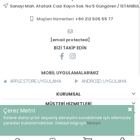
Sanayi Mah. Atatürk Cad. Kayın Sok. No:5 Güngören / İSTANBUL
Müşteri Hizmetleri:
+90 212 505 55 77
[email protected]
BİZİ TAKİP EDİN
MOBİL UYGULAMALARIMIZ
Apple Store Uygulama
Android Uygulama
KURUMSAL
MÜŞTERİ HİZMETLERİ
Çerez Metni
ALIŞVERİŞ BİLGİLERİ
Sizlere daha iyi bir alışveriş deneyimi sunabilmek için sitemizde
©
breeze.com.tr - Tüm hakları saklıdır.
çerezler kullanılmaktadır. Detaylı bilgi için
tıklayın