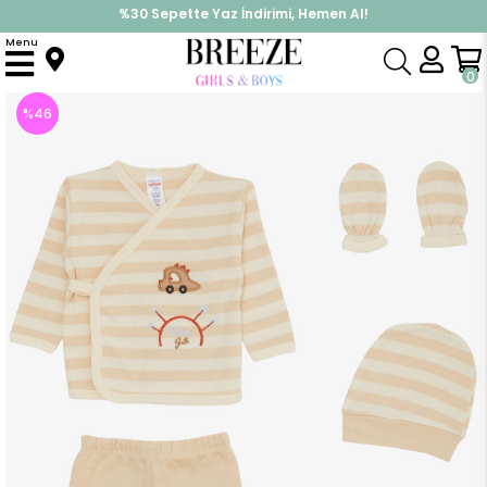
%30 Sepette Yaz İndirimi, Hemen Al!
İndirimlere ek %10 İndirimi Kap, Hemen Üye Ol!
Menu
Anasayfa
Erkek Bebek
Hastane Çıkışı
Erkek Bebek Hastane Çıkışı 5 li Gezen Araba Nakışlı Çizgili Krem (0-3 Ay)
0
%
46
İndirim