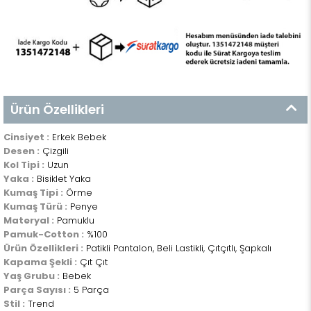
Ürün Özellikleri
Cinsiyet :
Erkek Bebek
Desen :
Çizgili
Kol Tipi :
Uzun
Yaka :
Bisiklet Yaka
Kumaş Tipi :
Örme
Kumaş Türü :
Penye
Materyal :
Pamuklu
Pamuk-Cotton :
%100
Ürün Özellikleri :
Patikli Pantalon, Beli Lastikli, Çıtçıtlı, Şapkalı
Kapama Şekli :
Çıt Çıt
Yaş Grubu :
Bebek
Parça Sayısı :
5 Parça
Stil :
Trend