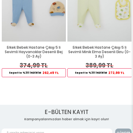
Erkek Bebek Hastane Çıkışı 5 li
Erkek Bebek Hastane Çıkışı 5 li
Sevimli Hayvancıklar Desenli Bej
Sevimli Minik Elma Desenli Ekru (0-
(0-3 Ay)
3 Ay)
374,99 TL
389,99 TL
262,49 TL
272,99 TL
Sepette %30 İNDİRİM
Sepette %30 İNDİRİM
E-BÜLTEN KAYIT
Kampanyalarımızdan haber almak için kayıt olun!
GÖNDER