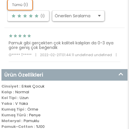
Tümü (1)
(1)
Pamuk gibi gerçekten çok kaliteli kalıpları da 0-3 aya
göre geniş çok beğendik
G***** T*****
|
2022-02-21T01:44:11 undefined undefined
|
Ürün Özellikleri
Cinsiyet :
Erkek Çocuk
Kalıp :
Normal
Kol Tipi :
Uzun
Yaka :
V Yaka
Kumaş Tipi :
Örme
Kumaş Türü :
Penye
Materyal :
Pamuklu
Pamuk-Cotton :
%100