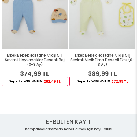
Erkek Bebek Hastane Çıkışı 5 li
Erkek Bebek Hastane Çıkışı 5 li
Sevimli Hayvancıklar Desenli Bej
Sevimli Minik Elma Desenli Ekru (0-
(0-3 Ay)
3 Ay)
374,99 TL
389,99 TL
262,49 TL
272,99 TL
Sepette %30 İNDİRİM
Sepette %30 İNDİRİM
E-BÜLTEN KAYIT
Kampanyalarımızdan haber almak için kayıt olun!