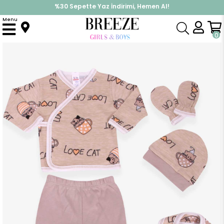
%30 Sepette Yaz İndirimi, Hemen Al!
İndirimlere ek %10 İndirimi Kap, Hemen Üye Ol!
Menu
Anasayfa
Erkek Bebek
Hastane Çıkışı
Erkek Bebek Hastane Çıkışı 5 li Kedi Desenli Bej (0-3 Ay)
0