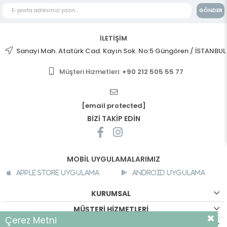
GÖNDER
İLETİŞİM
Sanayi Mah. Atatürk Cad. Kayın Sok. No:5 Güngören / İSTANBUL
Müşteri Hizmetleri:
+90 212 505 55 77
[email protected]
BİZİ TAKİP EDİN
MOBİL UYGULAMALARIMIZ
Apple Store Uygulama
Android Uygulama
KURUMSAL
MÜŞTERİ HİZMETLERİ
Çerez Metni
ALIŞVERİŞ BİLGİLERİ