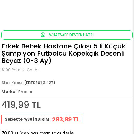
WHATSAPP DESTEK HATTI
Erkek Bebek Hastane Çıkışı 5 li Küçük
Şampiyon Futbolcu Köpekçik Desenli
Beyaz (0-3 Ay)
%100 Pamuk-Cotton
(EBTS701.3-127)
Marka
:
Breeze
419,99 TL
293,99 TL
Sepette %30 İNDİRİM
70,00 TL
'den başlayan taksitlerle