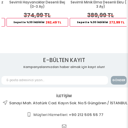
Sevimli Hayvancıklar Desenli Bej
Sevimli Minik Elma Desenli Ekru (0-
(0-3 Ay)
3 Ay)
374,99 TL
389,99 TL
262,49 TL
272,99 TL
Sepette %30 İNDİRİM
Sepette %30 İNDİRİM
E-BÜLTEN KAYIT
Kampanyalarımızdan haber almak için kayıt olun!
GÖNDER
İLETİŞİM
Sanayi Mah. Atatürk Cad. Kayın Sok. No:5 Güngören / İSTANBUL
Müşteri Hizmetleri:
+90 212 505 55 77