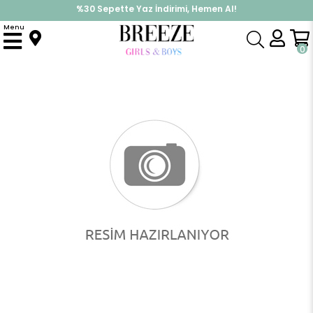
%30 Sepette Yaz İndirimi, Hemen Al!
İndirimlere ek %10 İndirimi Kap, Hemen Üye Ol!
Menu
Anasayfa
Erkek Bebek
Hastane Çıkışı
Erkek Bebek Hastane Çıkışı 5 li Küçük Şampiyon Futbolcu Köpekçik Desenli Beyaz (0-3 Ay)
0