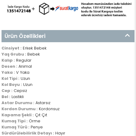
Ürün Özellikleri
Cinsiyet :
Erkek Bebek
Yaş Grubu :
Bebek
Kalıp :
Regular
Desen :
Animal
Yaka :
V Yaka
Kol Tipi :
Uzun
Kol Boyu :
Uzun
Cep :
Cepsiz
Bel :
Lastikli
Astar Durumu :
Astarsız
Kordon Durumu :
Kordonsuz
Kapama Şekli :
Çıt Çıt
Kumaş Tipi :
Örme
Kumaş Türü :
Penye
Sürdürülebilirlik Detayı :
Hayır