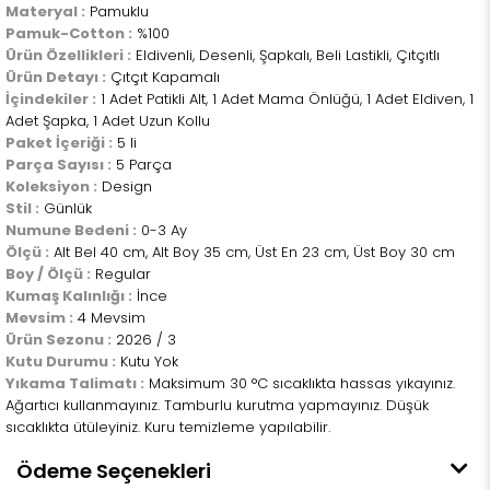
Materyal :
Pamuklu
Pamuk-Cotton :
%100
Ürün Özellikleri :
Eldivenli, Desenli, Şapkalı, Beli Lastikli, Çıtçıtlı
Ürün Detayı :
Çıtçıt Kapamalı
İçindekiler :
1 Adet Patikli Alt, 1 Adet Mama Önlüğü, 1 Adet Eldiven, 1
Adet Şapka, 1 Adet Uzun Kollu
Paket İçeriği :
5 li
Parça Sayısı :
5 Parça
Koleksiyon :
Design
Stil :
Günlük
Numune Bedeni :
0-3 Ay
Ölçü :
Alt Bel 40 cm, Alt Boy 35 cm, Üst En 23 cm, Üst Boy 30 cm
Boy / Ölçü :
Regular
Kumaş Kalınlığı :
İnce
Mevsim :
4 Mevsim
Ürün Sezonu :
2026 / 3
Kutu Durumu :
Kutu Yok
Yıkama Talimatı :
Maksimum 30 °C sıcaklıkta hassas yıkayınız.
Ağartıcı kullanmayınız. Tamburlu kurutma yapmayınız. Düşük
sıcaklıkta ütüleyiniz. Kuru temizleme yapılabilir.
Ödeme Seçenekleri