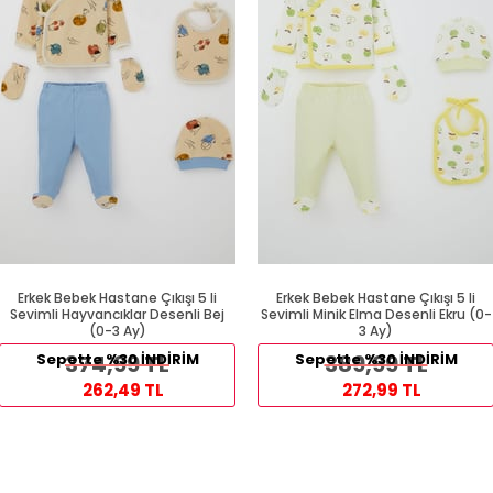
Erkek Bebek Hastane Çıkışı 5 li
Erkek Bebek Hastane Çıkışı 5 li
Sevimli Hayvancıklar Desenli Bej
Sevimli Minik Elma Desenli Ekru (0-
(0-3 Ay)
3 Ay)
Sepette %30 İNDİRİM
374,99 TL
Sepette %30 İNDİRİM
389,99 TL
262,49 TL
272,99 TL