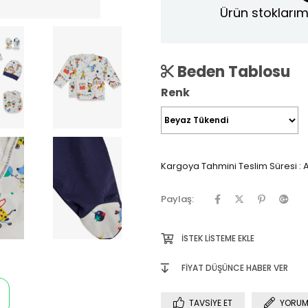
Ürün stoklarım
Beden Tablosu
Renk
Kargoya Tahmini Teslim Süresi
:
A
Paylaş:
İSTEK LISTEME EKLE
FIYAT DÜŞÜNCE HABER VER
TAVSIYE ET
YORUM