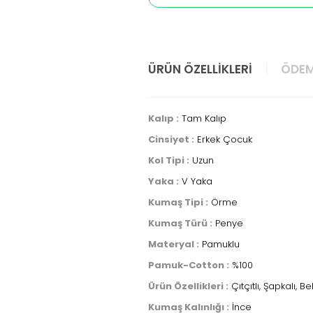
ÜRÜN ÖZELLIKLERI
ÖDEM
Kalıp :
Tam Kalıp
Cinsiyet :
Erkek Çocuk
Kol Tipi :
Uzun
Yaka :
V Yaka
Kumaş Tipi :
Örme
Kumaş Türü :
Penye
Materyal :
Pamuklu
Pamuk-Cotton :
%100
Ürün Özellikleri :
Çıtçıtlı, Şapkalı, Bel
Kumaş Kalınlığı :
İnce