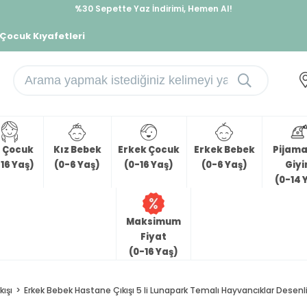
%30 Sepette Yaz İndirimi, Hemen Al!
İndirimlere ek %10 İndirimi Kap, Hemen Üye Ol!
 Çocuk Kıyafetleri
z Çocuk
Kız Bebek
Erkek Çocuk
Erkek Bebek
Pijama 
16 Yaş)
(0-6 Yaş)
(0-16 Yaş)
(0-6 Yaş)
Giy
(0-14 
Maksimum
Fiyat
(0-16 Yaş)
ışı
Erkek Bebek Hastane Çıkışı 5 li Lunapark Temalı Hayvancıklar Desenl