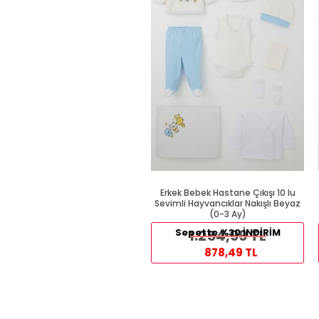
Erkek Bebek Hastane Çıkışı 10 lu
Sevimli Hayvancıklar Nakışlı Beyaz
(0-3 Ay)
Sepette %30 İNDİRİM
1.254,99 TL
878,49 TL