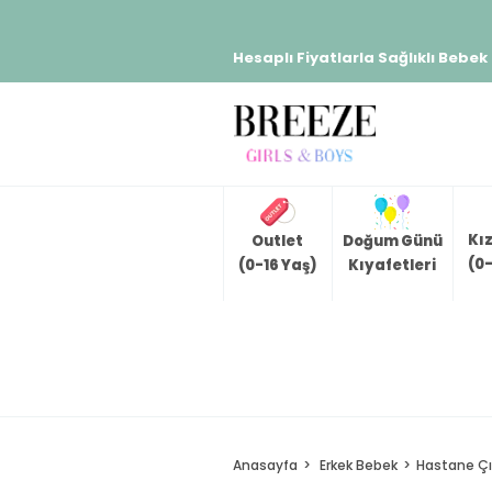
Hesaplı Fiyatlarla Sağlıklı Bebek
Kı
Outlet
Doğum Günü
(0-
(0-16 Yaş)
Kıyafetleri
Anasayfa
Erkek Bebek
Hastane Çık