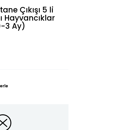
ane Çıkışı 5 li
ı Hayvancıklar
0-3 Ay)
erle