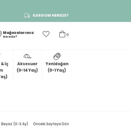
KARGOM NEREDE?
Mağazalarımız
0
Nerede?
& İç
Aksesuar
Yenidoğan
im
(0-14 Yaş)
(0-1 Yaş)
Yaş)
i Beyaz (0-3 Ay)
Önceki Sayfaya Dön