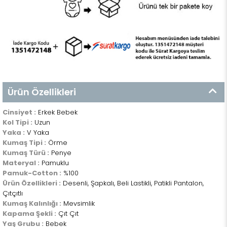
Ürün Özellikleri
Cinsiyet :
Erkek Bebek
Kol Tipi :
Uzun
Yaka :
V Yaka
Kumaş Tipi :
Örme
Kumaş Türü :
Penye
Materyal :
Pamuklu
Pamuk-Cotton :
%100
Ürün Özellikleri :
Desenli, Şapkalı, Beli Lastikli, Patikli Pantalon,
Çıtçıtlı
Kumaş Kalınlığı :
Mevsimlik
Kapama Şekli :
Çıt Çıt
Yaş Grubu :
Bebek