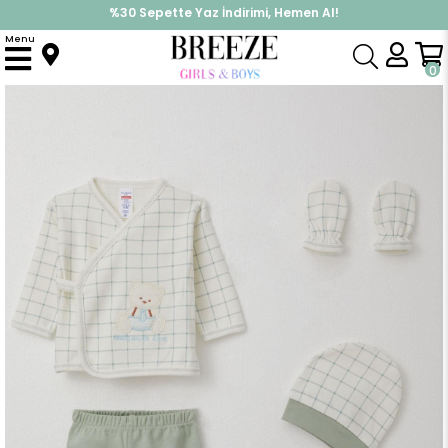
%30 Sepette Yaz İndirimi, Hemen Al!
İndirimlere ek %10 İndirimi Kap, Hemen Üye Ol!
Menu
Anasayfa
Erkek Bebek
Hastane Çıkışı
Erkek Bebek Hastane Çıkışı 5 li Sevimli Ayıcık Nakışlı Kare Desenli Ekru (0-3 Ay)
0