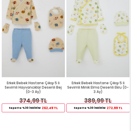
Erkek Bebek Hastane Çıkışı 5 li
Erkek Bebek Hastane Çıkışı 5 li
Sevimli Hayvancıklar Desenli Bej
Sevimli Minik Elma Desenli Ekru (0-
(0-3 Ay)
3 Ay)
374,99 TL
389,99 TL
262,49 TL
272,99 TL
Sepette %30 İNDİRİM
Sepette %30 İNDİRİM