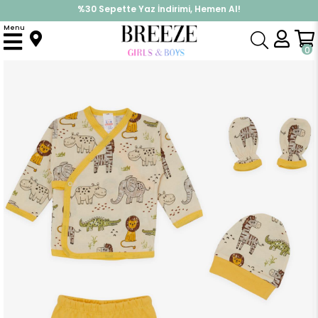
%30 Sepette Yaz İndirimi, Hemen Al!
İndirimlere ek %10 İndirimi Kap, Hemen Üye Ol!
Menu
Anasayfa
Erkek Bebek
Hastane Çıkışı
Erkek Bebek Hastane Çıkışı 5 li Sevimli Hayvancıklar Desenli Krem (3 Ay)
0