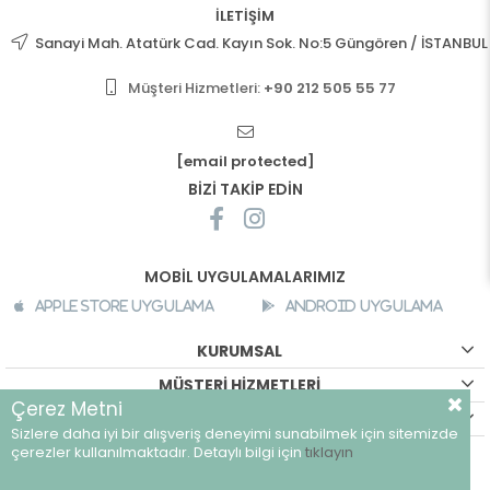
İLETİŞİM
Sanayi Mah. Atatürk Cad. Kayın Sok. No:5 Güngören / İSTANBUL
Müşteri Hizmetleri:
+90 212 505 55 77
[email protected]
BİZİ TAKİP EDİN
MOBİL UYGULAMALARIMIZ
Apple Store Uygulama
Android Uygulama
KURUMSAL
MÜŞTERİ HİZMETLERİ
Çerez Metni
ALIŞVERİŞ BİLGİLERİ
Sizlere daha iyi bir alışveriş deneyimi sunabilmek için sitemizde
©
breeze.com.tr - Tüm hakları saklıdır.
çerezler kullanılmaktadır. Detaylı bilgi için
tıklayın