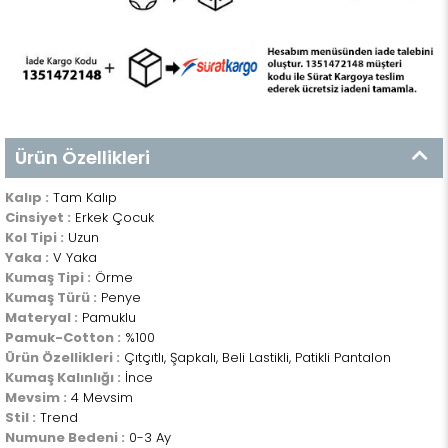
Ürün Özellikleri
Kalıp :
Tam Kalıp
Cinsiyet :
Erkek Çocuk
Kol Tipi :
Uzun
Yaka :
V Yaka
Kumaş Tipi :
Örme
Kumaş Türü :
Penye
Materyal :
Pamuklu
Pamuk-Cotton :
%100
Ürün Özellikleri :
Çıtçıtlı, Şapkalı, Beli Lastikli, Patikli Pantalon
Kumaş Kalınlığı :
İnce
Mevsim :
4 Mevsim
Stil :
Trend
Numune Bedeni :
0-3 Ay