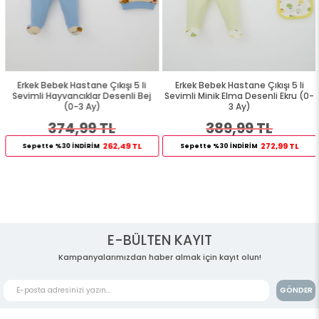
Erkek Bebek Hastane Çıkışı 5 li
Erkek Bebek Hastane Çıkışı 5 li
Sevimli Hayvancıklar Desenli Bej
Sevimli Minik Elma Desenli Ekru (0-
(0-3 Ay)
3 Ay)
374,99 TL
389,99 TL
262,49 TL
272,99 TL
Sepette %30 İNDİRİM
Sepette %30 İNDİRİM
E-BÜLTEN KAYIT
Kampanyalarımızdan haber almak için kayıt olun!
GÖNDER