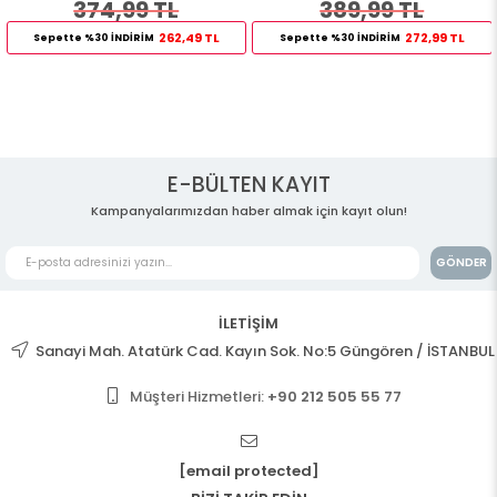
374,99 TL
389,99 TL
262,49 TL
272,99 TL
Sepette %30 İNDİRİM
Sepette %30 İNDİRİM
E-BÜLTEN KAYIT
Kampanyalarımızdan haber almak için kayıt olun!
GÖNDER
İLETİŞİM
Sanayi Mah. Atatürk Cad. Kayın Sok. No:5 Güngören / İSTANBUL
Müşteri Hizmetleri:
+90 212 505 55 77
[email protected]