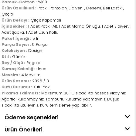
Pamuk-Cotton :
%100
Ürün Özellikleri :
Patikli Pantolon, Eldivenli, Desenli, Beli Lastikli,
Çıtçıtlı
Ürün Detayı :
Çıtçıt Kapamalı
İçindekiler :
1 Adet Patikli Alt, 1 Adet Mama Önlüğü, 1 Adet Eldiven, 1
Adet Şapka, 1 Adet Uzun Kollu
Paket İçeriği :
5 li
Parça Sayısı :
5 Parça
Koleksiyon :
Design
Stil :
Günlük
Boy / Ölçü :
Regular
Kumaş Kalınlığı :
İnce
Mevsim :
4 Mevsim
Ürün Sezonu :
2026 / 3
Kutu Durumu :
Kutu Yok
Yıkama Talimatı :
Maksimum 30 °C sıcaklıkta hassas yıkayınız.
Ağartıcı kullanmayınız. Tamburlu kurutma yapmayınız. Düşük
sıcaklıkta ütüleyiniz. Kuru temizleme yapılabilir.
Ödeme Seçenekleri
Ürün Önerileri