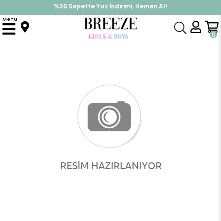
%30 Sepette Yaz İndirimi, Hemen Al!
İndirimlere ek %10 İndirimi Kap, Hemen Üye Ol!
Menu
Anasayfa
Erkek Bebek
Hastane Çıkışı
Erkek Bebek Hastane Çıkışı 5 li Sevimli Minik Hayvancık Dostlar Ekru (0-3 Ay)
0