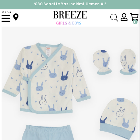
%30 Sepette Yaz İndirimi, Hemen Al!
İndirimlere ek %10 İndirimi Kap, Hemen Üye Ol!
Menu
Anasayfa
Erkek Bebek
Hastane Çıkışı
Erkek Bebek Hastane Çıkışı 5 li Tavşan Desenli Ekru (0-3 Ay)
0