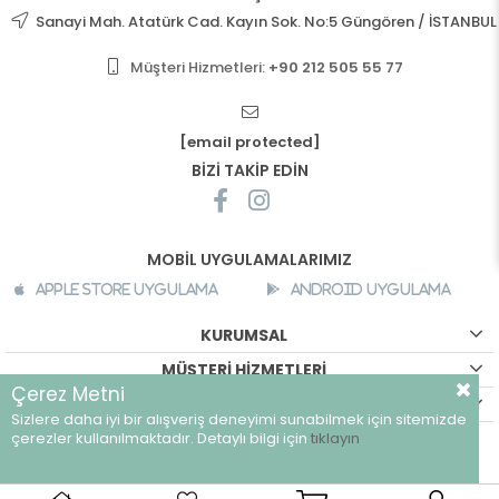
Sanayi Mah. Atatürk Cad. Kayın Sok. No:5 Güngören / İSTANBUL
Müşteri Hizmetleri:
+90 212 505 55 77
[email protected]
BİZİ TAKİP EDİN
MOBİL UYGULAMALARIMIZ
Apple Store Uygulama
Android Uygulama
KURUMSAL
MÜŞTERİ HİZMETLERİ
Çerez Metni
ALIŞVERİŞ BİLGİLERİ
Sizlere daha iyi bir alışveriş deneyimi sunabilmek için sitemizde
©
breeze.com.tr - Tüm hakları saklıdır.
çerezler kullanılmaktadır. Detaylı bilgi için
tıklayın