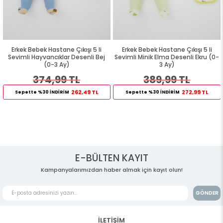
Erkek Bebek Hastane Çıkışı 5 li
Erkek Bebek Hastane Çıkışı 5 li
Sevimli Hayvancıklar Desenli Bej
Sevimli Minik Elma Desenli Ekru (0-
(0-3 Ay)
3 Ay)
374,99 TL
389,99 TL
262,49 TL
272,99 TL
Sepette %30 İNDİRİM
Sepette %30 İNDİRİM
E-BÜLTEN KAYIT
Kampanyalarımızdan haber almak için kayıt olun!
GÖNDER
İLETİŞİM