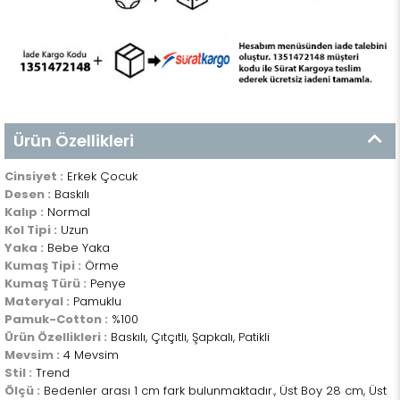
Ürün Özellikleri
Cinsiyet :
Erkek Çocuk
Desen :
Baskılı
Kalıp :
Normal
Kol Tipi :
Uzun
Yaka :
Bebe Yaka
Kumaş Tipi :
Örme
Kumaş Türü :
Penye
Materyal :
Pamuklu
Pamuk-Cotton :
%100
Ürün Özellikleri :
Baskılı, Çıtçıtlı, Şapkalı, Patikli
Mevsim :
4 Mevsim
Stil :
Trend
Ölçü :
Bedenler arası 1 cm fark bulunmaktadır., Üst Boy 28 cm, Üst