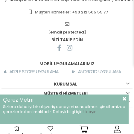
Müşteri Hizmetleri:
+90 212 505 55 77
[email protected]
BİZİ TAKİP EDİN
MOBİL UYGULAMALARIMIZ
Apple Store Uygulama
Android Uygulama
KURUMSAL
MÜŞTERİ HİZMETLERİ
Çerez Metni
ALIŞVERİŞ BİLGİLERİ
Sizlere daha iyi bir alışveriş deneyimi sunabilmek için sitemizde
©
breeze.com.tr - Tüm hakları saklıdır.
çerezler kullanılmaktadır. Detaylı bilgi için
tıklayın