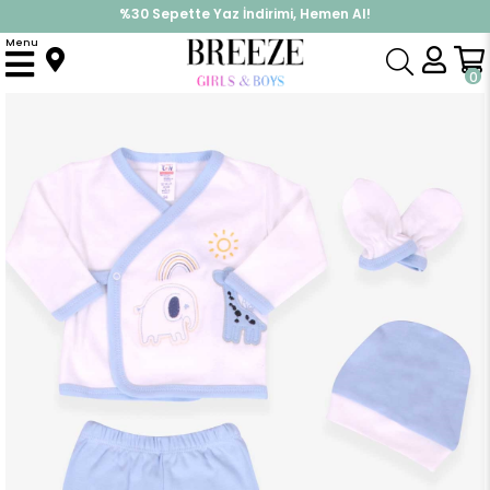
%30 Sepette Yaz İndirimi, Hemen Al!
İndirimlere ek %10 İndirimi Kap, Hemen Üye Ol!
Menu
Anasayfa
Erkek Bebek
Hastane Çıkışı
Erkek Bebek Hastane Çıkışı 5 li Zürafa Nakışlı Bebe Mavisi (0-3 Ay)
0