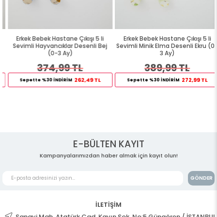
Erkek Bebek Hastane Çıkışı 5 li
Erkek Bebek Hastane Çıkışı 5 li
Sevimli Hayvancıklar Desenli Bej
Sevimli Minik Elma Desenli Ekru (0-
(0-3 Ay)
3 Ay)
374,99 TL
389,99 TL
262,49 TL
272,99 TL
Sepette %30 İNDİRİM
Sepette %30 İNDİRİM
E-BÜLTEN KAYIT
Kampanyalarımızdan haber almak için kayıt olun!
GÖNDER
İLETİŞİM
Sanayi Mah. Atatürk Cad. Kayın Sok. No:5 Güngören / İSTANBUL