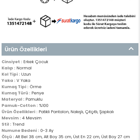
Ürün Özellikleri
Cinsiyet :
Erkek Çocuk
Kalıp :
Normal
Kol Tipi :
Uzun
Yaka :
V Yaka
Kumaş Tipi :
Örme
Kumaş Türü :
Penye
Materyal :
Pamuklu
Pamuk-Cotton :
%100
Ürün Özellikleri :
Patikli Pantalon, Nakışlı, Çıtçıtlı, Şapkalı
Mevsim :
4 Mevsim
Stil :
Trend
Numune Bedeni :
0-3 Ay
Ölçü :
Alt Bel 38 cm, Alt Boy 35 cm, Üst En 22 cm, Üst Boy 27 cm