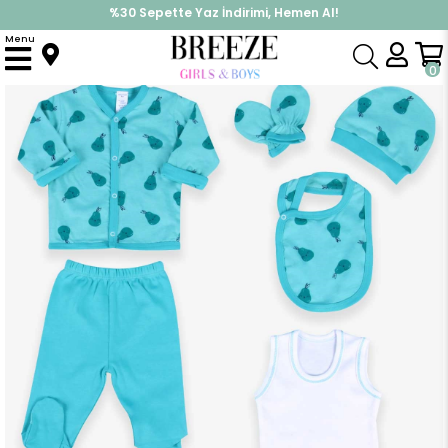
%30 Sepette Yaz İndirimi, Hemen Al!
İndirimlere ek %10 İndirimi Kap, Hemen Üye Ol!
Menu
Anasayfa
Erkek Bebek
Hastane Çıkışı
Erkek Bebek Hastane Çıkışı 8 li Armutlu Mint Yeşili (0-3 Ay)
0