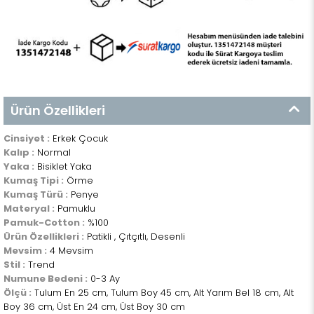
Ürün Özellikleri
Cinsiyet :
Erkek Çocuk
Kalıp :
Normal
Yaka :
Bisiklet Yaka
Kumaş Tipi :
Örme
Kumaş Türü :
Penye
Materyal :
Pamuklu
Pamuk-Cotton :
%100
Ürün Özellikleri :
Patikli , Çıtçıtlı, Desenli
Mevsim :
4 Mevsim
Stil :
Trend
Numune Bedeni :
0-3 Ay
Ölçü :
Tulum En 25 cm, Tulum Boy 45 cm, Alt Yarım Bel 18 cm, Alt
Boy 36 cm, Üst En 24 cm, Üst Boy 30 cm