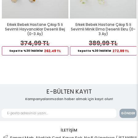
Erkek Bebek Hastane Çıkışı 5 li
Erkek Bebek Hastane Çıkışı 5 li
Sevimli Hayvancıklar Desenli Bej
Sevimli Minik Elma Desenli Ekru (0-
(0-3 Ay)
3 Ay)
374,99 TL
389,99 TL
262,49 TL
272,99 TL
Sepette %30 İNDİRİM
Sepette %30 İNDİRİM
E-BÜLTEN KAYIT
Kampanyalarımızdan haber almak için kayıt olun!
GÖNDER
İLETİŞİM
Sanayi Mah. Atatürk Cad. Kayın Sok. No:5 Güngören / İSTANBUL