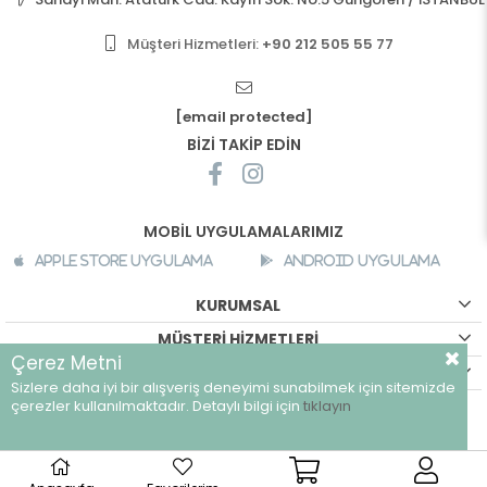
Müşteri Hizmetleri:
+90 212 505 55 77
[email protected]
BİZİ TAKİP EDİN
MOBİL UYGULAMALARIMIZ
Apple Store Uygulama
Android Uygulama
KURUMSAL
MÜŞTERİ HİZMETLERİ
Çerez Metni
ALIŞVERİŞ BİLGİLERİ
Sizlere daha iyi bir alışveriş deneyimi sunabilmek için sitemizde
©
breeze.com.tr - Tüm hakları saklıdır.
çerezler kullanılmaktadır. Detaylı bilgi için
tıklayın