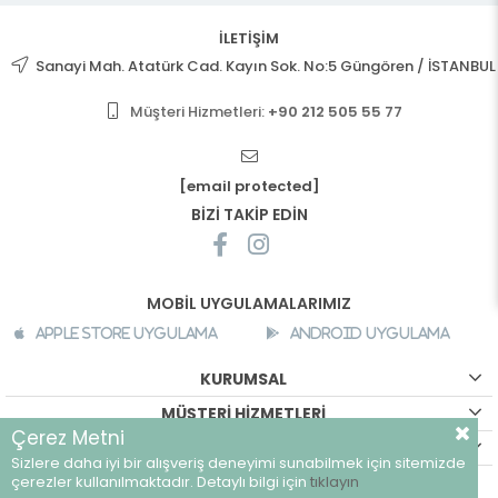
İLETİŞİM
Sanayi Mah. Atatürk Cad. Kayın Sok. No:5 Güngören / İSTANBUL
Müşteri Hizmetleri:
+90 212 505 55 77
[email protected]
BİZİ TAKİP EDİN
MOBİL UYGULAMALARIMIZ
Apple Store Uygulama
Android Uygulama
KURUMSAL
MÜŞTERİ HİZMETLERİ
Çerez Metni
ALIŞVERİŞ BİLGİLERİ
Sizlere daha iyi bir alışveriş deneyimi sunabilmek için sitemizde
©
breeze.com.tr - Tüm hakları saklıdır.
çerezler kullanılmaktadır. Detaylı bilgi için
tıklayın