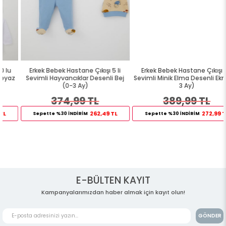
Erkek Bebek Hastane Çıkışı 5 li
Erkek Bebek Hastane Çıkışı 5 li
Sevimli Hayvancıklar Desenli Bej
Sevimli Minik Elma Desenli Ekru (0-
(0-3 Ay)
3 Ay)
374,99 TL
389,99 TL
262,49 TL
272,99 TL
Sepette %30 İNDİRİM
Sepette %30 İNDİRİM
E-BÜLTEN KAYIT
Kampanyalarımızdan haber almak için kayıt olun!
GÖNDER