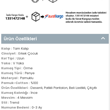
Ürün Özellikleri
Kalıp :
Tam Kalıp
Cinsiyet :
Erkek Çocuk
Kol Tipi :
Uzun
Yaka :
V Yaka
Kumaş Tipi :
Örme
Kumaş Türü :
Penye
Materyal :
Pamuklu
Pamuk-Cotton :
%100
Ürün Özellikleri :
Desenli, Patikli Pantalon, Beli Lastikli, Çıtçıtlı
Kumaş Kalınlığı :
İnce
Mevsim :
4 Mevsim
Stil :
Trend
Numune Bedeni :
0-3 Ay