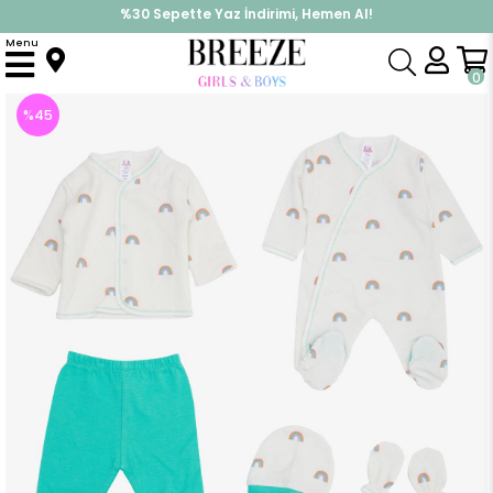
%30 Sepette Yaz İndirimi, Hemen Al!
İndirimlere ek %10 İndirimi Kap, Hemen Üye Ol!
Menu
Anasayfa
Erkek Bebek
Hastane Çıkışı
Erkek Bebek Hastane Çıkışı 8 li Gökkuşağı Desenli Ekru (0-3 Ay)
0
%
45
İndirim