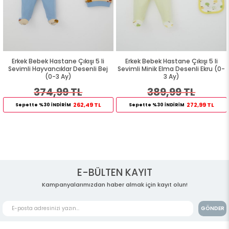
Erkek Bebek Hastane Çıkışı 5 li
Erkek Bebek Hastane Çıkışı 5 li
Sevimli Hayvancıklar Desenli Bej
Sevimli Minik Elma Desenli Ekru (0-
(0-3 Ay)
3 Ay)
374,99 TL
389,99 TL
262,49 TL
272,99 TL
Sepette %30 İNDİRİM
Sepette %30 İNDİRİM
E-BÜLTEN KAYIT
Kampanyalarımızdan haber almak için kayıt olun!
GÖNDER