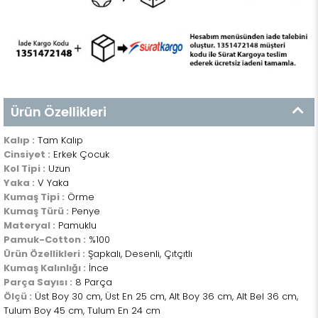
Ürün Özellikleri
Kalıp :
Tam Kalıp
Cinsiyet :
Erkek Çocuk
Kol Tipi :
Uzun
Yaka :
V Yaka
Kumaş Tipi :
Örme
Kumaş Türü :
Penye
Materyal :
Pamuklu
Pamuk-Cotton :
%100
Ürün Özellikleri :
Şapkalı, Desenli, Çıtçıtlı
Kumaş Kalınlığı :
İnce
Parça Sayısı :
8 Parça
Ölçü :
Üst Boy 30 cm, Üst En 25 cm, Alt Boy 36 cm, Alt Bel 36 cm,
Tulum Boy 45 cm, Tulum En 24 cm