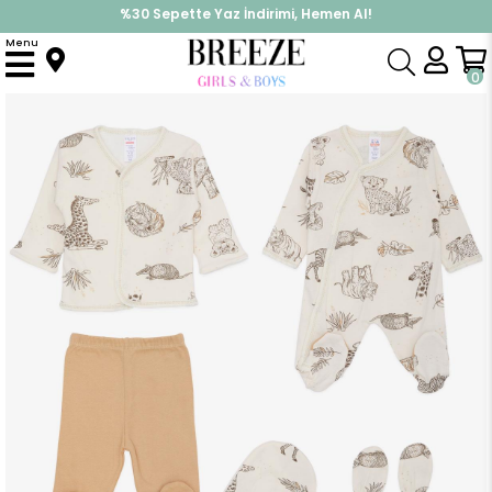
%30 Sepette Yaz İndirimi, Hemen Al!
İndirimlere ek %10 İndirimi Kap, Hemen Üye Ol!
Menu
Anasayfa
Erkek Bebek
Hastane Çıkışı
Erkek Bebek Hastane Çıkışı 8 li Hayvancıklar Desenli Krem (0-3 Ay)
0