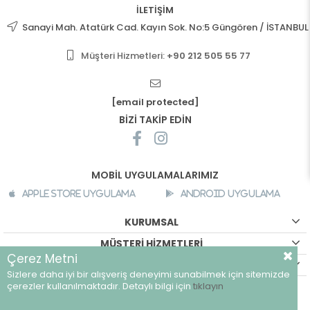
İLETİŞİM
Sanayi Mah. Atatürk Cad. Kayın Sok. No:5 Güngören / İSTANBUL
Müşteri Hizmetleri:
+90 212 505 55 77
[email protected]
BİZİ TAKİP EDİN
MOBİL UYGULAMALARIMIZ
Apple Store Uygulama
Android Uygulama
KURUMSAL
MÜŞTERİ HİZMETLERİ
Çerez Metni
ALIŞVERİŞ BİLGİLERİ
Sizlere daha iyi bir alışveriş deneyimi sunabilmek için sitemizde
©
breeze.com.tr - Tüm hakları saklıdır.
çerezler kullanılmaktadır. Detaylı bilgi için
tıklayın