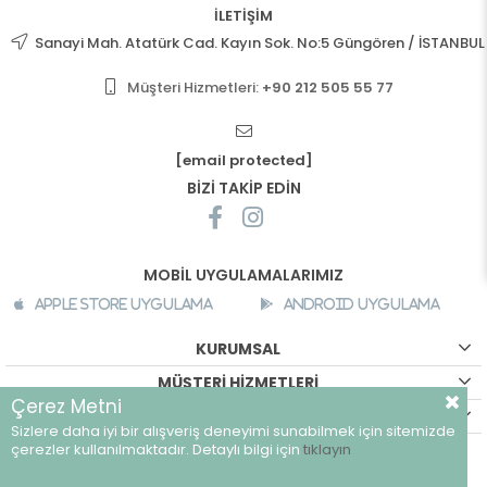
İLETİŞİM
Sanayi Mah. Atatürk Cad. Kayın Sok. No:5 Güngören / İSTANBUL
Müşteri Hizmetleri:
+90 212 505 55 77
[email protected]
BİZİ TAKİP EDİN
MOBİL UYGULAMALARIMIZ
Apple Store Uygulama
Android Uygulama
KURUMSAL
MÜŞTERİ HİZMETLERİ
Çerez Metni
ALIŞVERİŞ BİLGİLERİ
Sizlere daha iyi bir alışveriş deneyimi sunabilmek için sitemizde
©
breeze.com.tr - Tüm hakları saklıdır.
çerezler kullanılmaktadır. Detaylı bilgi için
tıklayın