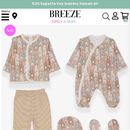
%30 Sepette Yaz İndirimi, Hemen Al!
İndirimlere ek %10 İndirimi Kap, Hemen Üye Ol!
Menu
Anasayfa
Erkek Bebek
Hastane Çıkışı
Erkek Bebek Hastane Çıkışı 8 li Kutup Ayıcıklı Desenli Somon (0-3 Ay)
0
%
41
İndirim