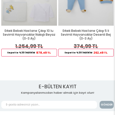
ek Bebek Hastane Çıkışı 10 lu
Erkek Bebek Hastane Çıkışı 5 li
Erk
mli Hayvancıklar Nakışlı Beyaz
Sevimli Hayvancıklar Desenli Bej
Sevim
(0-3 Ay)
(0-3 Ay)
1.254,99 TL
374,99 TL
878,49 TL
262,49 TL
epette %30 İNDİRİM
Sepette %30 İNDİRİM
Se
E-BÜLTEN KAYIT
Kampanyalarımızdan haber almak için kayıt olun!
GÖNDER