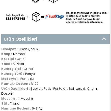
Ürün Özellikleri
Cinsiyet :
Erkek Çocuk
Kalıp :
Normal
Kol Tipi :
Uzun
Yaka :
V Yaka
Kumaş Tipi :
Örme
Kumaş Türü :
Penye
Materyal :
Pamuklu
Pamuk-Cotton :
%100
Ürün Özellikleri :
Şapkalı, Patikli Pantalon, Beli Lastikli, Çıtçıtlı,
Desenli
Mevsim :
4 Mevsim
Stil :
Trend
Numune Bedeni :
0-3 Ay