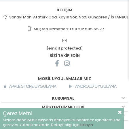
İLETİŞİM
Sanayi Mah. Atatürk Cad. Kayın Sok. No:5 Güngören / İSTANBUL
Müşteri Hizmetleri:
+90 212 505 55 77
[email protected]
BİZİ TAKİP EDİN
MOBİL UYGULAMALARIMIZ
Apple Store Uygulama
Android Uygulama
KURUMSAL
MÜŞTERİ HİZMETLERİ
Çerez Metni
ALIŞVERİŞ BİLGİLERİ
Sizlere daha iyi bir alışveriş deneyimi sunabilmek için sitemizde
©
breeze.com.tr - Tüm hakları saklıdır.
çerezler kullanılmaktadır. Detaylı bilgi için
tıklayın