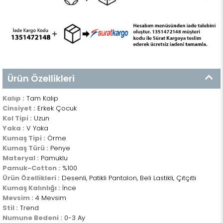
Ürün Özellikleri
Kalıp :
Tam Kalıp
Cinsiyet :
Erkek Çocuk
Kol Tipi :
Uzun
Yaka :
V Yaka
Kumaş Tipi :
Örme
Kumaş Türü :
Penye
Materyal :
Pamuklu
Pamuk-Cotton :
%100
Ürün Özellikleri :
Desenli, Patikli Pantalon, Beli Lastikli, Çıtçıtlı
Kumaş Kalınlığı :
İnce
Mevsim :
4 Mevsim
Stil :
Trend
Numune Bedeni :
0-3 Ay