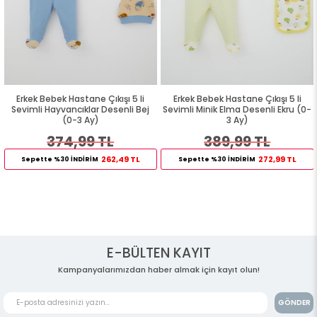
Erkek Bebek Hastane Çıkışı 5 li
Erkek Bebek Hastane Çıkışı 5 li
Sevimli Hayvancıklar Desenli Bej
Sevimli Minik Elma Desenli Ekru (0-
(0-3 Ay)
3 Ay)
374,99 TL
389,99 TL
262,49 TL
272,99 TL
Sepette %30 İNDİRİM
Sepette %30 İNDİRİM
E-BÜLTEN KAYIT
Kampanyalarımızdan haber almak için kayıt olun!
GÖNDER