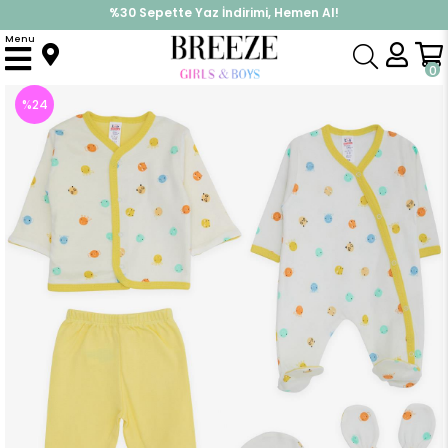
%30 Sepette Yaz İndirimi, Hemen Al!
İndirimlere ek %10 İndirimi Kap, Hemen Üye Ol!
Menu
Anasayfa
Erkek Bebek
Hastane Çıkışı
Erkek Bebek Hastane Çıkışı 8 li Renkli Hayvancık Desenli Ekru (3 Ay)
0
%
24
İndirim