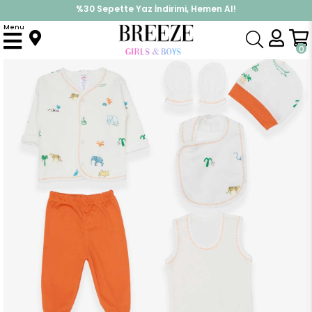
%30 Sepette Yaz İndirimi, Hemen Al!
İndirimlere ek %10 İndirimi Kap, Hemen Üye Ol!
Menu
Anasayfa
Erkek Bebek
Hastane Çıkışı
Erkek Bebek Hastane Çıkışı 8 li Safari Temalı Ekru (0-3 Ay)
0