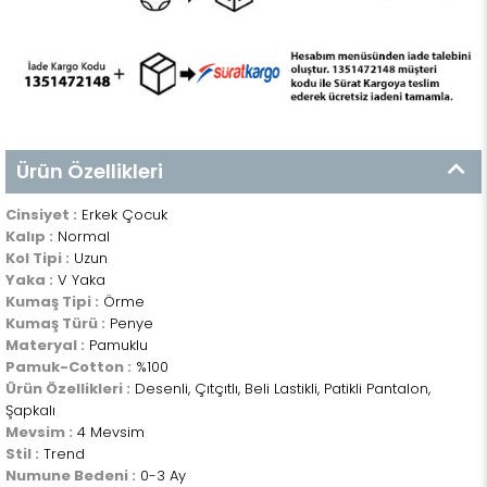
Ürün Özellikleri
Cinsiyet :
Erkek Çocuk
Kalıp :
Normal
Kol Tipi :
Uzun
Yaka :
V Yaka
Kumaş Tipi :
Örme
Kumaş Türü :
Penye
Materyal :
Pamuklu
Pamuk-Cotton :
%100
Ürün Özellikleri :
Desenli, Çıtçıtlı, Beli Lastikli, Patikli Pantalon,
Şapkalı
Mevsim :
4 Mevsim
Stil :
Trend
Numune Bedeni :
0-3 Ay