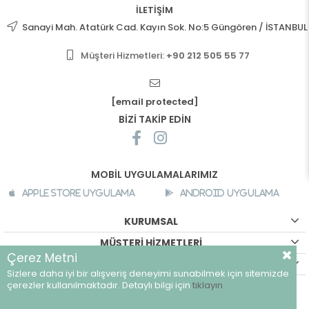
İLETİŞİM
Sanayi Mah. Atatürk Cad. Kayın Sok. No:5 Güngören / İSTANBUL
Müşteri Hizmetleri:
+90 212 505 55 77
[email protected]
BİZİ TAKİP EDİN
MOBİL UYGULAMALARIMIZ
Apple Store Uygulama
Android Uygulama
KURUMSAL
MÜŞTERİ HİZMETLERİ
Çerez Metni
ALIŞVERİŞ BİLGİLERİ
Sizlere daha iyi bir alışveriş deneyimi sunabilmek için sitemizde
©
breeze.com.tr - Tüm hakları saklıdır.
çerezler kullanılmaktadır. Detaylı bilgi için
tıklayın