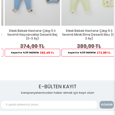
Erkek Bebek Hastane Çıkışı 5 li
Erkek Bebek Hastane Çıkışı 5 li
Sevimli Hayvancıklar Desenli Bej
Sevimli Minik Elma Desenli Ekru (0-
(0-3 Ay)
3 Ay)
374,99 TL
389,99 TL
262,49 TL
272,99 TL
Sepette %30 İNDİRİM
Sepette %30 İNDİRİM
E-BÜLTEN KAYIT
Kampanyalarımızdan haber almak için kayıt olun!
GÖNDER