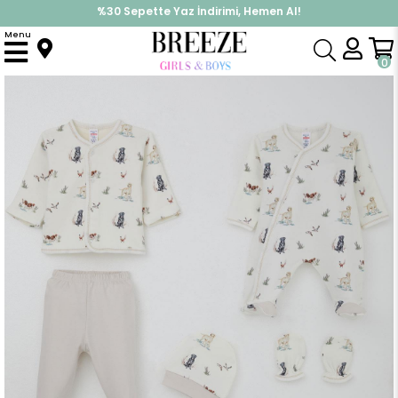
%30 Sepette Yaz İndirimi, Hemen Al!
İndirimlere ek %10 İndirimi Kap, Hemen Üye Ol!
Menu
Anasayfa
Erkek Bebek
Hastane Çıkışı
Erkek Bebek Hastane Çıkışı 8 li Sevimli Köpekçikler Desenli Ekru (0-3 Ay)
0