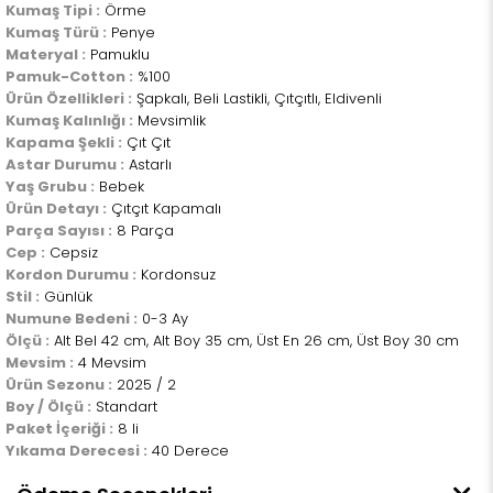
Kumaş Tipi :
Örme
Kumaş Türü :
Penye
Materyal :
Pamuklu
Pamuk-Cotton :
%100
Ürün Özellikleri :
Şapkalı, Beli Lastikli, Çıtçıtlı, Eldivenli
Kumaş Kalınlığı :
Mevsimlik
Kapama Şekli :
Çıt Çıt
Astar Durumu :
Astarlı
Yaş Grubu :
Bebek
Ürün Detayı :
Çıtçıt Kapamalı
Parça Sayısı :
8 Parça
Cep :
Cepsiz
Kordon Durumu :
Kordonsuz
Stil :
Günlük
Numune Bedeni :
0-3 Ay
Ölçü :
Alt Bel 42 cm, Alt Boy 35 cm, Üst En 26 cm, Üst Boy 30 cm
Mevsim :
4 Mevsim
Ürün Sezonu :
2025 / 2
Boy / Ölçü :
Standart
Paket İçeriği :
8 li
Yıkama Derecesi :
40 Derece