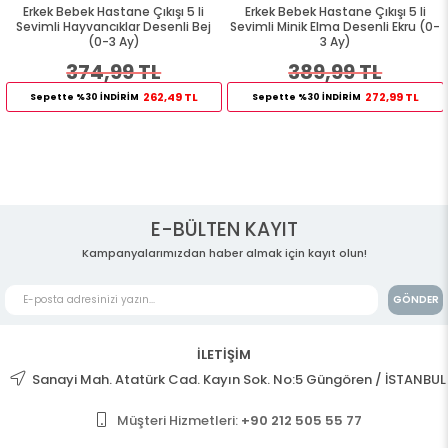
Erkek Bebek Hastane Çıkışı 5 li
Erkek Bebek Hastane Çıkışı 5 li
Sevimli Hayvancıklar Desenli Bej
Sevimli Minik Elma Desenli Ekru (0-
(0-3 Ay)
3 Ay)
374,99 TL
389,99 TL
262,49 TL
272,99 TL
Sepette %30 İNDİRİM
Sepette %30 İNDİRİM
E-BÜLTEN KAYIT
Kampanyalarımızdan haber almak için kayıt olun!
GÖNDER
İLETİŞİM
Sanayi Mah. Atatürk Cad. Kayın Sok. No:5 Güngören / İSTANBUL
Müşteri Hizmetleri:
+90 212 505 55 77