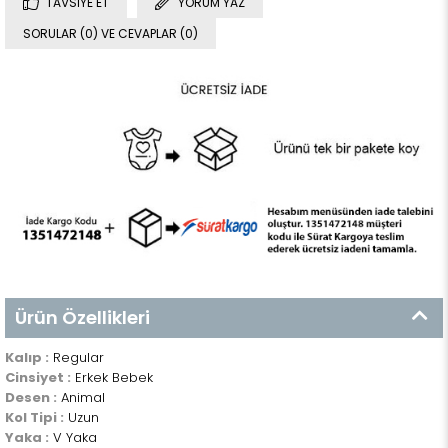
TAVSIYE ET
YORUM YAZ
SORULAR (0) VE CEVAPLAR (0)
Ürün Özellikleri
Kalıp :
Regular
Cinsiyet :
Erkek Bebek
Desen :
Animal
Kol Tipi :
Uzun
Yaka :
V Yaka