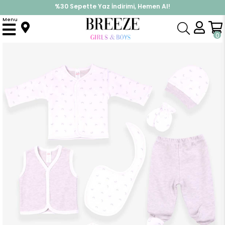
%30 Sepette Yaz İndirimi, Hemen Al!
İndirimlere ek %10 İndirimi Kap, Hemen Üye Ol!
Menu
Anasayfa
Erkek Bebek
Hastane Çıkışı
Erkek Bebek Hastane Çıkışı 8 li Takım Yarım Ay Desenli Ekru (0-3 Ay)
0