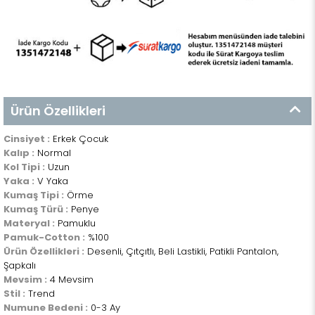
Ürün Özellikleri
Cinsiyet :
Erkek Çocuk
Kalıp :
Normal
Kol Tipi :
Uzun
Yaka :
V Yaka
Kumaş Tipi :
Örme
Kumaş Türü :
Penye
Materyal :
Pamuklu
Pamuk-Cotton :
%100
Ürün Özellikleri :
Desenli, Çıtçıtlı, Beli Lastikli, Patikli Pantalon,
Şapkalı
Mevsim :
4 Mevsim
Stil :
Trend
Numune Bedeni :
0-3 Ay