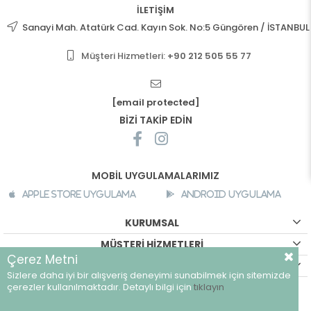
İLETİŞİM
Sanayi Mah. Atatürk Cad. Kayın Sok. No:5 Güngören / İSTANBUL
Müşteri Hizmetleri:
+90 212 505 55 77
[email protected]
BİZİ TAKİP EDİN
MOBİL UYGULAMALARIMIZ
Apple Store Uygulama
Android Uygulama
KURUMSAL
MÜŞTERİ HİZMETLERİ
Çerez Metni
ALIŞVERİŞ BİLGİLERİ
Sizlere daha iyi bir alışveriş deneyimi sunabilmek için sitemizde
©
breeze.com.tr - Tüm hakları saklıdır.
çerezler kullanılmaktadır. Detaylı bilgi için
tıklayın