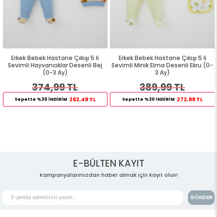
Erkek Bebek Hastane Çıkışı 5 li
Erkek Bebek Hastane Çıkışı 5 li
Sevimli Hayvancıklar Desenli Bej
Sevimli Minik Elma Desenli Ekru (0-
(0-3 Ay)
3 Ay)
374,99 TL
389,99 TL
262,49 TL
272,99 TL
Sepette %30 İNDİRİM
Sepette %30 İNDİRİM
E-BÜLTEN KAYIT
Kampanyalarımızdan haber almak için kayıt olun!
GÖNDER