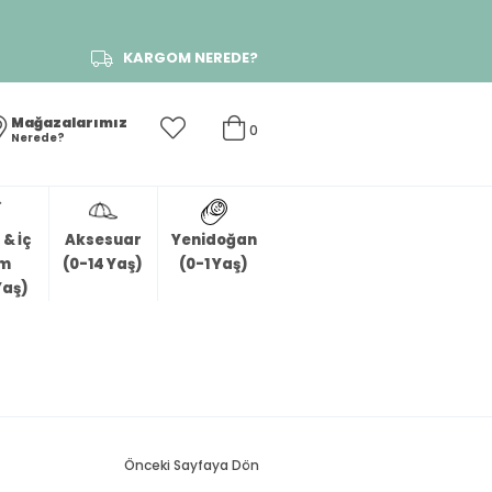
KARGOM NEREDE?
Mağazalarımız
0
Nerede?
& İç
Aksesuar
Yenidoğan
im
(0-14 Yaş)
(0-1 Yaş)
Yaş)
Önceki Sayfaya Dön