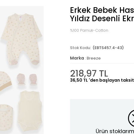
Erkek Bebek Hast
Yıldız Desenli E
%100 Pamuk-Cotton
(EBTS457.4-43)
Marka
:
Breeze
218,97 TL
36,50 TL
'den başlayan taksit
Ürün stoklarım