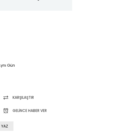
ynı Gün
KARŞILAŞTIR
GELINCE HABER VER
 YAZ