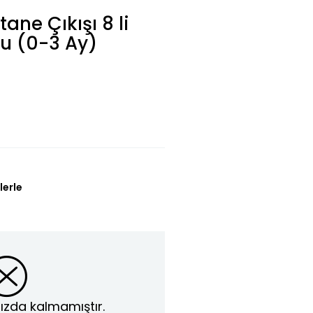
ane Çıkışı 8 li
kru (0-3 Ay)
lerle
ızda kalmamıştır.