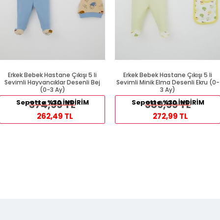
Erkek Bebek Hastane Çıkışı 5 li
Erkek Bebek Hastane Çıkışı 5 li
Sevimli Hayvancıklar Desenli Bej
Sevimli Minik Elma Desenli Ekru (0-
(0-3 Ay)
3 Ay)
Sepette %30 İNDİRİM
374,99 TL
Sepette %30 İNDİRİM
389,99 TL
262,49 TL
272,99 TL