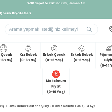
%30 Sepette Yaz İndirimi, Hemen Al!
İndirimlere ek %10 İndirimi Kap, Hemen Üye Ol!
 Çocuk Kıyafetleri
z Çocuk
Kız Bebek
Erkek Çocuk
Erkek Bebek
Pijama 
16 Yaş)
(0-6 Yaş)
(0-16 Yaş)
(0-6 Yaş)
Giy
(0-14 
Maksimum
Fiyat
(0-16 Yaş)
ışı
Erkek Bebek Hastane Çıkışı 8 li Yıldız Desenli Ekru (0-3 Ay)