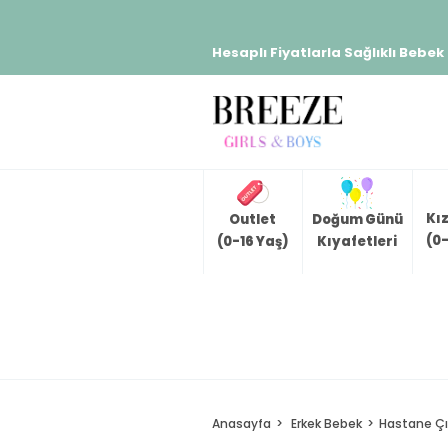
Hesaplı Fiyatlarla Sağlıklı Bebek
Kı
Outlet
Doğum Günü
(0-
(0-16 Yaş)
Kıyafetleri
Anasayfa
Erkek Bebek
Hastane Çık