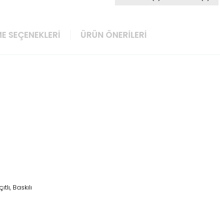
E SEÇENEKLERI
ÜRÜN ÖNERILERI
ıtlı, Baskılı