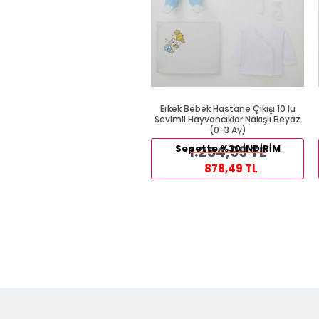
Erkek Bebek Hastane Çıkışı 10 lu
Sevimli Hayvancıklar Nakışlı Beyaz
(0-3 Ay)
Sepette %30 İNDİRİM
1.254,99 TL
878,49 TL