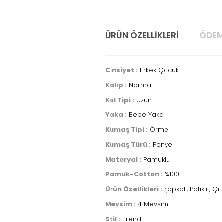
ÜRÜN ÖZELLIKLERI
ÖDEM
Cinsiyet :
Erkek Çocuk
Kalıp :
Normal
Kol Tipi :
Uzun
Yaka :
Bebe Yaka
Kumaş Tipi :
Örme
Kumaş Türü :
Penye
Materyal :
Pamuklu
Pamuk-Cotton :
%100
Ürün Özellikleri :
Şapkalı, Patikli , Çıtç
Mevsim :
4 Mevsim
Stil :
Trend