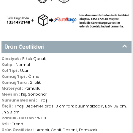
Ürün Özellikleri
Cinsiyet :
Erkek Çocuk
Kalıp :
Normal
Kol Tipi :
Uzun
Kumaş Tipi :
Örme
Kumaş Türü :
2 İplik
Materyal :
Pamuklu
Mevsim :
Kış, Sonbahar
Numune Bedeni :
1 Yaş
Ölçü :
1 Yaş, Bedenler arası 3 cm fark bulunmaktadır., Boy 39 cm,
En 28 cm
Pamuk-Cotton :
%100
Stil :
Trend
Ürün Özellikleri :
Armalı, Cepli, Desenli, Fermuarlı