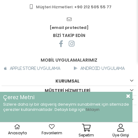
Müşteri Hizmetleri:
+90 212 505 55 77
[email protected]
BİZİ TAKİP EDİN
MOBİL UYGULAMALARIMIZ
Apple Store Uygulama
Android Uygulama
KURUMSAL
MÜŞTERİ HİZMETLERİ
Çerez Metni
ALIŞVERİŞ BİLGİLERİ
Sizlere daha iyi bir alışveriş deneyimi sunabilmek için sitemizde
©
breeze.com.tr - Tüm hakları saklıdır.
çerezler kullanılmaktadır. Detaylı bilgi için
tıklayın
Anasayfa
Favorilerim
Sepetim
Üye Girişi