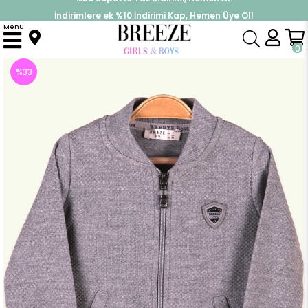
İndirimlere ek %10 İndirimi Kap, Hemen Üye Ol!
%30 Sepette Yaz İndirimi, Hemen Al!
Menu
Anasayfa
Erkek Bebek
Üst Giyim
Hırka
Erkek Bebek Hırka Armalı Cepli Füme (9 Ay)
0
%
33
İndirim