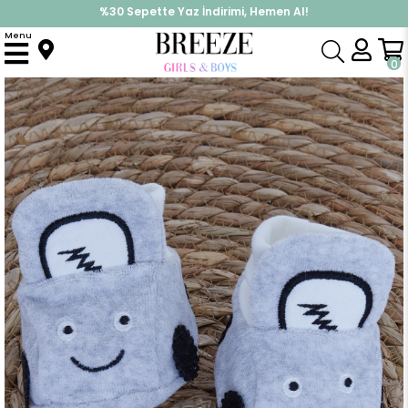
%30 Sepette Yaz İndirimi, Hemen Al!
İndirimlere ek %10 İndirimi Kap, Hemen Üye Ol!
Menu
Anasayfa
Yenidoğan
Patik & Panduf
Erkek Bebek Kadife Patik Araba Nakışlı Açık Gri (Standart)
0