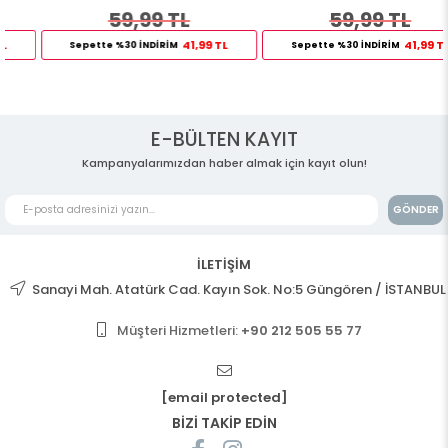
59,99 TL
59,99 TL
41,99 TL
41,99 TL
Sepette %30 İNDİRİM
Sepette %30 İNDİRİM
E-BÜLTEN KAYIT
Kampanyalarımızdan haber almak için kayıt olun!
GÖNDER
İLETİŞİM
Sanayi Mah. Atatürk Cad. Kayın Sok. No:5 Güngören / İSTANBUL
Müşteri Hizmetleri:
+90 212 505 55 77
[email protected]
BİZİ TAKİP EDİN