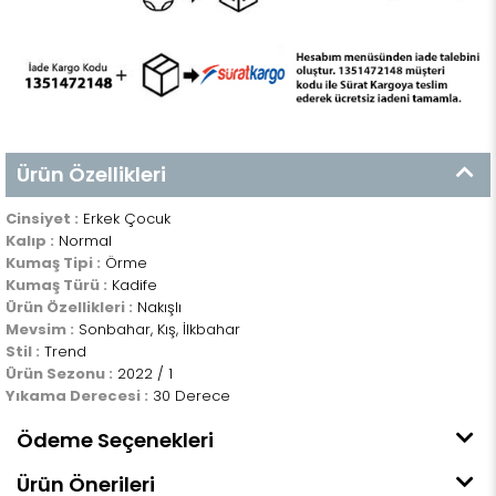
Ürün Özellikleri
Cinsiyet :
Erkek Çocuk
Kalıp :
Normal
Kumaş Tipi :
Örme
Kumaş Türü :
Kadife
Ürün Özellikleri :
Nakışlı
Mevsim :
Sonbahar, Kış, İlkbahar
Stil :
Trend
Ürün Sezonu :
2022 / 1
Yıkama Derecesi :
30 Derece
Ödeme Seçenekleri
Ürün Önerileri