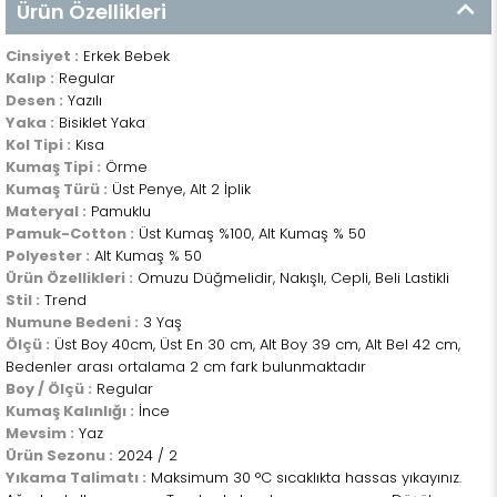
Ürün Özellikleri
Cinsiyet :
Erkek Bebek
Kalıp :
Regular
Desen :
Yazılı
Yaka :
Bisiklet Yaka
Kol Tipi :
Kısa
Kumaş Tipi :
Örme
Kumaş Türü :
Üst Penye, Alt 2 İplik
Materyal :
Pamuklu
Pamuk-Cotton :
Üst Kumaş %100, Alt Kumaş % 50
Polyester :
Alt Kumaş % 50
Ürün Özellikleri :
Omuzu Düğmelidir, Nakışlı, Cepli, Beli Lastikli
Stil :
Trend
Numune Bedeni :
3 Yaş
Ölçü :
Üst Boy 40cm, Üst En 30 cm, Alt Boy 39 cm, Alt Bel 42 cm,
Bedenler arası ortalama 2 cm fark bulunmaktadır
Boy / Ölçü :
Regular
Kumaş Kalınlığı :
İnce
Mevsim :
Yaz
Ürün Sezonu :
2024 / 2
Yıkama Talimatı :
Maksimum 30 °C sıcaklıkta hassas yıkayınız.