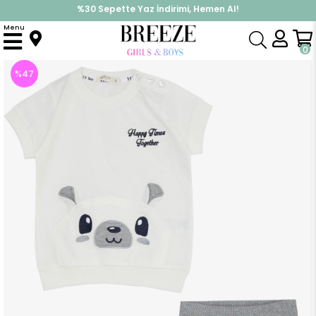
İndirimlere ek %10 İndirimi Kap, Hemen Üye Ol!
%30 Sepette Yaz İndirimi, Hemen Al!
Menu
Anasayfa
Erkek Bebek
Takımlar
Kapri & Şort Takım
Erkek Bebek Kapri Takım Sevimli Ayıcık Nakışlı Ekru (1 Yaş)
0
%
47
İndirim