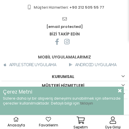
Müşteri Hizmetleri:
+90 212 505 55 77
[email protected]
BİZİ TAKİP EDİN
MOBİL UYGULAMALARIMIZ
Apple Store Uygulama
Android Uygulama
KURUMSAL
MÜŞTERİ HİZMETLERİ
Çerez Metni
ALIŞVERİŞ BİLGİLERİ
Sizlere daha iyi bir alışveriş deneyimi sunabilmek için sitemizde
©
breeze.com.tr - Tüm hakları saklıdır.
çerezler kullanılmaktadır. Detaylı bilgi için
tıklayın
Anasayfa
Favorilerim
Sepetim
Üye Girişi