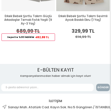
Erkek Bebek Şortlu Takım Güçlü
Erkek Bebek Şortlu Takım Sevimli
9
Arkadaşlar Temalı Fıstık Yeşili (9
Ayıcık Baskılı Ekru (1 Yaş)
Ay-3 Yaş)
689,99 TL
329,99 TL
614,99 TL
482,99 TL
Sepette %30 İNDİRİM
E-BÜLTEN KAYIT
Kampanyalarımızdan haber almak için kayıt olun!
GÖNDER
İLETİŞİM
Sanayi Mah. Atatürk Cad. Kayın Sok. No:5 Güngören / İSTANBUL