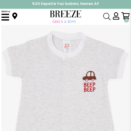
%30 Sepette Yaz İndirimi, Hemen Al!
İndirimlere ek %10 İndirimi Kap, Hemen Üye Ol!
Menu
Anasayfa
Erkek Bebek
Tulum
Erkek Bebek Kısa Kollu Tulum Çizgili Araba Yazı Nakış Baskılı Açık Gri Melanj (0-6 Ay)
0