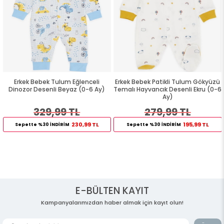
Erkek Bebek Tulum Eğlenceli
Erkek Bebek Patikli Tulum Gökyüzü
Dinozor Desenli Beyaz (0-6 Ay)
Temalı Hayvancık Desenli Ekru (0-6
Ay)
329,99 TL
279,99 TL
230,99 TL
195,99 TL
Sepette %30 İNDİRİM
Sepette %30 İNDİRİM
E-BÜLTEN KAYIT
Kampanyalarımızdan haber almak için kayıt olun!