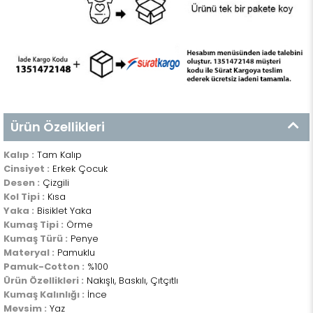
Ürün Özellikleri
Kalıp :
Tam Kalıp
Cinsiyet :
Erkek Çocuk
Desen :
Çizgili
Kol Tipi :
Kısa
Yaka :
Bisiklet Yaka
Kumaş Tipi :
Örme
Kumaş Türü :
Penye
Materyal :
Pamuklu
Pamuk-Cotton :
%100
Ürün Özellikleri :
Nakışlı, Baskılı, Çıtçıtlı
Kumaş Kalınlığı :
İnce
Mevsim :
Yaz