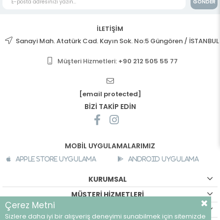
GÖNDER
İLETİŞİM
Sanayi Mah. Atatürk Cad. Kayın Sok. No:5 Güngören / İSTANBUL
Müşteri Hizmetleri:
+90 212 505 55 77
[email protected]
BİZİ TAKİP EDİN
MOBİL UYGULAMALARIMIZ
Apple Store Uygulama
Android Uygulama
KURUMSAL
MÜŞTERİ HİZMETLERİ
Çerez Metni
ALIŞVERİŞ BİLGİLERİ
Sizlere daha iyi bir alışveriş deneyimi sunabilmek için sitemizde