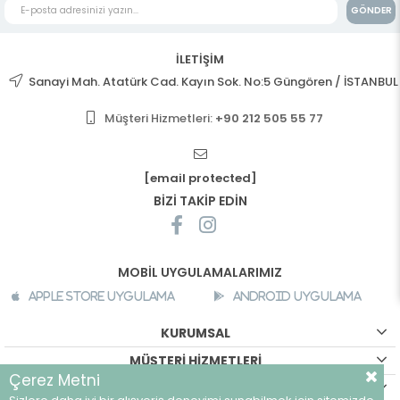
GÖNDER
İLETİŞİM
Sanayi Mah. Atatürk Cad. Kayın Sok. No:5 Güngören / İSTANBUL
Müşteri Hizmetleri:
+90 212 505 55 77
[email protected]
BİZİ TAKİP EDİN
MOBİL UYGULAMALARIMIZ
Apple Store Uygulama
Android Uygulama
KURUMSAL
MÜŞTERİ HİZMETLERİ
Çerez Metni
ALIŞVERİŞ BİLGİLERİ