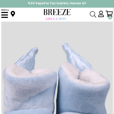
%30 Sepette Yaz İndirimi, Hemen Al!
İndirimlere ek %10 İndirimi Kap, Hemen Üye Ol!
Menu
Anasayfa
Yenidoğan
Patik & Panduf
Erkek Bebek Panduf Melek Kanatlı Mavi (Yenidoğan)
0