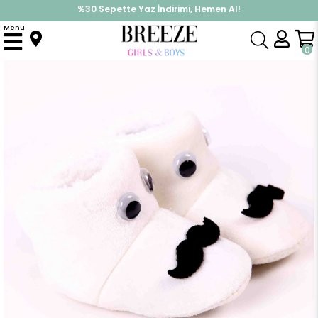
%30 Sepette Yaz İndirimi, Hemen Al!
İndirimlere ek %10 İndirimi Kap, Hemen Üye Ol!
Menu
Anasayfa
Yenidoğan
Patik & Panduf
Erkek Bebek Panduf Ekru-Siyah (Yenidoğan)
0