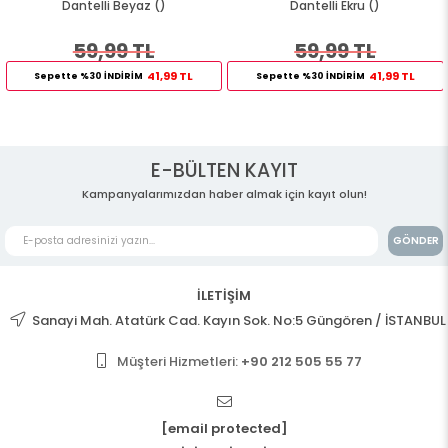
Dantelli Beyaz ()
Dantelli Ekru ()
59,99 TL
59,99 TL
41,99 TL
41,99 TL
Sepette %30 İNDİRİM
Sepette %30 İNDİRİM
E-BÜLTEN KAYIT
Kampanyalarımızdan haber almak için kayıt olun!
GÖNDER
İLETİŞİM
Sanayi Mah. Atatürk Cad. Kayın Sok. No:5 Güngören / İSTANBUL
Müşteri Hizmetleri:
+90 212 505 55 77
[email protected]