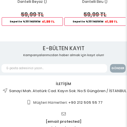
Dantelli Beyaz ()
Dantelli Ekru ()
59,99 TL
59,99 TL
41,99 TL
41,99 TL
Sepette %30 İNDİRİM
Sepette %30 İNDİRİM
E-BÜLTEN KAYIT
Kampanyalarımızdan haber almak için kayıt olun!
GÖNDER
İLETİŞİM
Sanayi Mah. Atatürk Cad. Kayın Sok. No:5 Güngören / İSTANBUL
Müşteri Hizmetleri:
+90 212 505 55 77
[email protected]