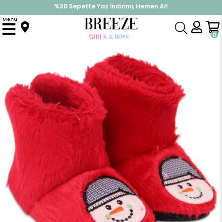
%30 Sepette Yaz İndirimi, Hemen Al!
İndirimlere ek %10 İndirimi Kap, Hemen Üye Ol!
Menu
Anasayfa
Yenidoğan
Patik & Panduf
Erkek Bebek Panduf Kardanadam Kırmızı (18-26 Numara)
0