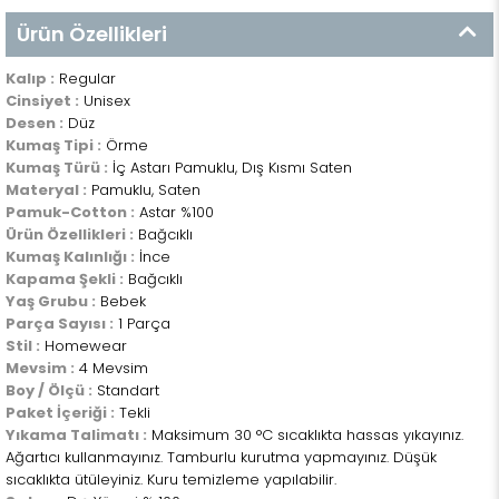
Ürün Özellikleri
Kalıp :
Regular
Cinsiyet :
Unisex
Desen :
Düz
Kumaş Tipi :
Örme
Kumaş Türü :
İç Astarı Pamuklu, Dış Kısmı Saten
Materyal :
Pamuklu, Saten
Pamuk-Cotton :
Astar %100
Ürün Özellikleri :
Bağcıklı
Kumaş Kalınlığı :
İnce
Kapama Şekli :
Bağcıklı
Yaş Grubu :
Bebek
Parça Sayısı :
1 Parça
Stil :
Homewear
Mevsim :
4 Mevsim
Boy / Ölçü :
Standart
Paket İçeriği :
Tekli
Yıkama Talimatı :
Maksimum 30 °C sıcaklıkta hassas yıkayınız.
Ağartıcı kullanmayınız. Tamburlu kurutma yapmayınız. Düşük
sıcaklıkta ütüleyiniz. Kuru temizleme yapılabilir.