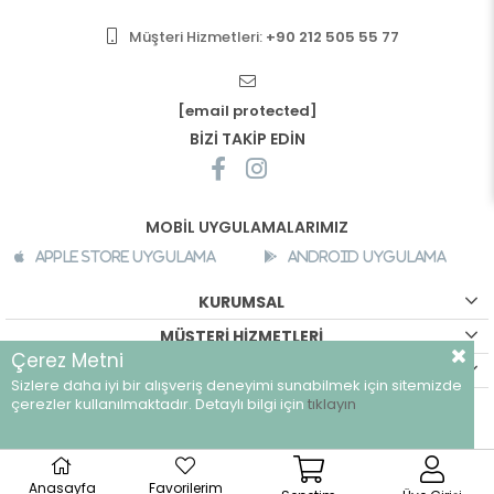
Müşteri Hizmetleri:
+90 212 505 55 77
[email protected]
BİZİ TAKİP EDİN
MOBİL UYGULAMALARIMIZ
Apple Store Uygulama
Android Uygulama
KURUMSAL
MÜŞTERİ HİZMETLERİ
Çerez Metni
ALIŞVERİŞ BİLGİLERİ
Sizlere daha iyi bir alışveriş deneyimi sunabilmek için sitemizde
©
breeze.com.tr - Tüm hakları saklıdır.
çerezler kullanılmaktadır. Detaylı bilgi için
tıklayın
Anasayfa
Favorilerim