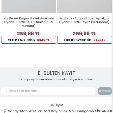
Kız Bebek Rugan Babet Ayakkabı
Kız Bebek Rugan Babet Ayakkabı
Fiyonklu Cırtlı Bej (18 Numara-19
Fiyonklu Cırtlı Beyaz (18 Numara)
Numara)
259,99 TL
259,99 TL
181,99 TL
181,99 TL
Sepette %30 İNDİRİM
Sepette %30 İNDİRİM
E-BÜLTEN KAYIT
Kampanyalarımızdan haber almak için kayıt olun!
GÖNDER
İLETİŞİM
Sanayi Mah. Atatürk Cad. Kayın Sok. No:5 Güngören / İSTANBUL