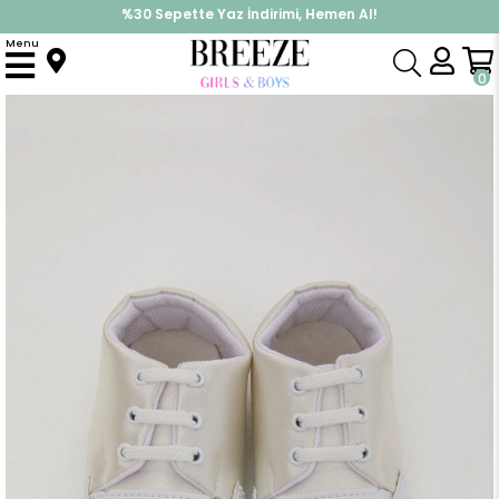
%30 Sepette Yaz İndirimi, Hemen Al!
İndirimlere ek %10 İndirimi Kap, Hemen Üye Ol!
Menu
Anasayfa
Aksesuar
Ayakkabı
Erkek Bebek Patik Ayakkabı Basic Ekru (19 Numara)
0