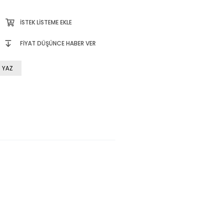
İSTEK LISTEME EKLE
FIYAT DÜŞÜNCE HABER VER
 YAZ