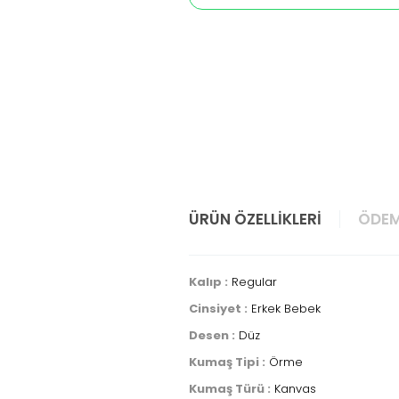
ÜRÜN ÖZELLIKLERI
ÖDEM
Kalıp :
Regular
Cinsiyet :
Erkek Bebek
Desen :
Düz
Kumaş Tipi :
Örme
Kumaş Türü :
Kanvas