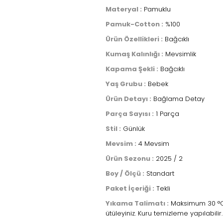
Materyal :
Pamuklu
Pamuk-Cotton :
%100
Ürün Özellikleri :
Bağcıklı
Kumaş Kalınlığı :
Mevsimlik
Kapama Şekli :
Bağcıklı
Yaş Grubu :
Bebek
Ürün Detayı :
Bağlama Detay
Parça Sayısı :
1 Parça
Stil :
Günlük
Mevsim :
4 Mevsim
Ürün Sezonu :
2025 / 2
Boy / Ölçü :
Standart
Paket İçeriği :
Tekli
Yıkama Talimatı :
Maksimum 30 °C s
ütüleyiniz. Kuru temizleme yapılabilir.