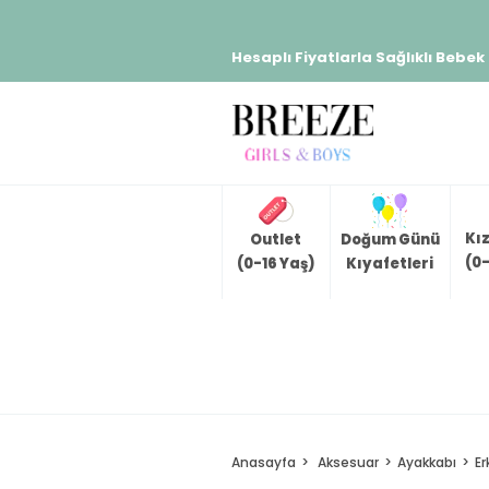
Hesaplı Fiyatlarla Sağlıklı Bebek
Kı
Outlet
Doğum Günü
(0-
(0-16 Yaş)
Kıyafetleri
Anasayfa
Aksesuar
Ayakkabı
Er