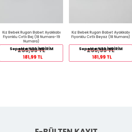
Kız Bebek Rugan Babet Ayakkabı
Kız Bebek Rugan Babet Ayakkabı
Fiyonklu Cırtlı Bej (18 Numara-19
Fiyonklu Cırtlı Beyaz (18 Numara)
Numara)
Sepette %30 İNDİRİM
259,99 TL
Sepette %30 İNDİRİM
259,99 TL
181,99 TL
181,99 TL
E-BÜLTEN KAYIT