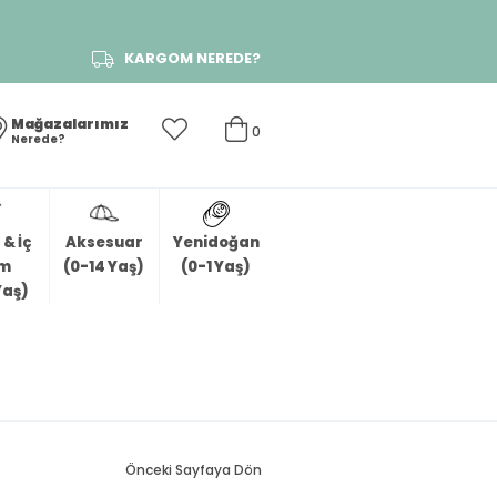
KARGOM NEREDE?
Mağazalarımız
0
Nerede?
& İç
Aksesuar
Yenidoğan
im
(0-14 Yaş)
(0-1 Yaş)
Yaş)
Önceki Sayfaya Dön