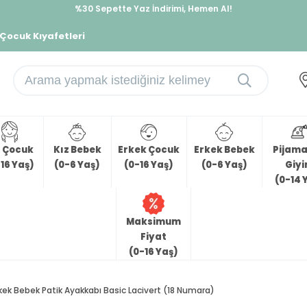
%30 Sepette Yaz İndirimi, Hemen Al!
İndirimlere ek %10 İndirimi Kap, Hemen Üye Ol!
 Çocuk Kıyafetleri
z Çocuk
Kız Bebek
Erkek Çocuk
Erkek Bebek
Pijama 
16 Yaş)
(0-6 Yaş)
(0-16 Yaş)
(0-6 Yaş)
Giy
(0-14 
Maksimum
Fiyat
(0-16 Yaş)
kek Bebek Patik Ayakkabı Basic Lacivert (18 Numara)