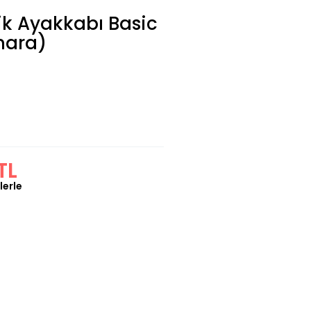
ik Ayakkabı Basic
mara)
TL
lerle