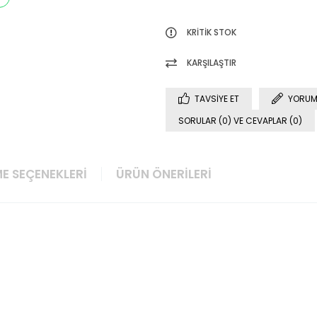
KRITIK STOK
KARŞILAŞTIR
TAVSIYE ET
YORUM
SORULAR (0) VE CEVAPLAR (0)
E SEÇENEKLERI
ÜRÜN ÖNERILERI