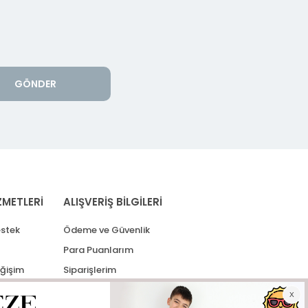
GÖNDER
ZMETLERİ
ALIŞVERİŞ BİLGİLERİ
stek
Ödeme ve Güvenlik
Para Puanlarım
eğişim
Siparişlerim
lerim
Kargo Takip