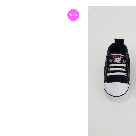
%
29
İndirim