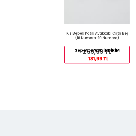
Kız Bebek Patik Ayakkabı Cırtlı Bej
(18 Numara-19 Numara)
Sepette %30 İNDİRİM
259,99 TL
181,99 TL