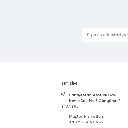
İLETİŞİM
Sanayi Mah. Atatürk Cad.
Kayın Sok. No:5 Güngören /
İSTANBUL
Müşteri Hizmetleri:
+90 212 505 55 77