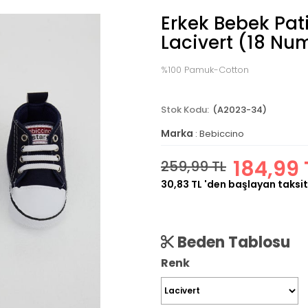
Erkek Bebek Pat
Lacivert (18 Nu
%100 Pamuk-Cotton
(A2023-34)
Marka
:
Bebiccino
184,99 
259,99 TL
30,83 TL
'den başlayan taksit
Beden Tablosu
Renk