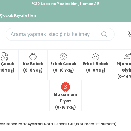
%30 Sepette Yaz İndirimi, Hemen Al!
İndirimlere ek %10 İndirimi Kap, Hemen Üye Ol!
 Çocuk Kıyafetleri
z Çocuk
Kız Bebek
Erkek Çocuk
Erkek Bebek
Pijama 
16 Yaş)
(0-6 Yaş)
(0-16 Yaş)
(0-6 Yaş)
Giy
(0-14 
Maksimum
Fiyat
(0-16 Yaş)
kek Bebek Patik Ayakkabı Nota Desenli Gri (18 Numara-19 Numara)