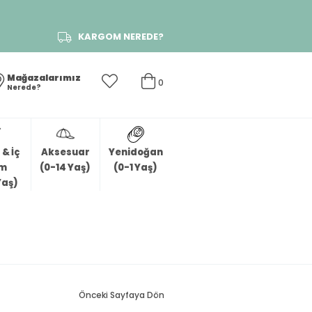
KARGOM NEREDE?
Mağazalarımız
0
Nerede?
& İç
Aksesuar
Yenidoğan
im
(0-14 Yaş)
(0-1 Yaş)
Yaş)
Önceki Sayfaya Dön