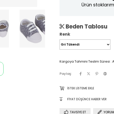
Ürün stoklarım
Beden Tablosu
Renk
Kargoya Tahmini Teslim Süresi
:
A
Paylaş:
İSTEK LISTEME EKLE
FIYAT DÜŞÜNCE HABER VER
TAVSIYE ET
YORUM