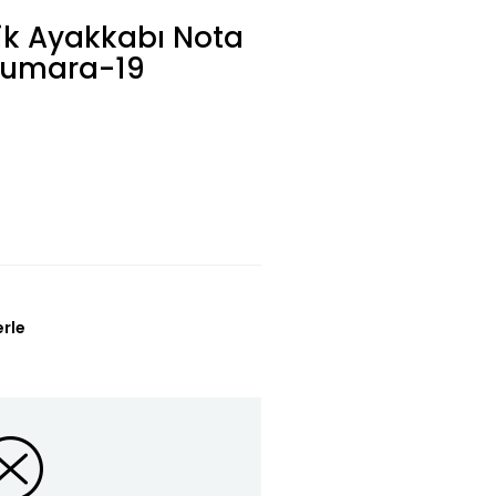
ik Ayakkabı Nota
 Numara-19
erle