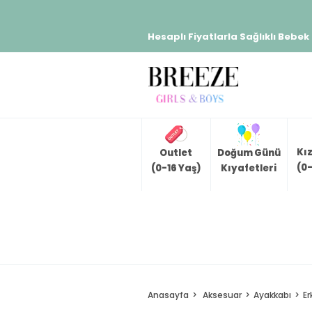
Hesaplı Fiyatlarla Sağlıklı Bebek
Kı
Outlet
Doğum Günü
(0-
(0-16 Yaş)
Kıyafetleri
Anasayfa
Aksesuar
Ayakkabı
Er