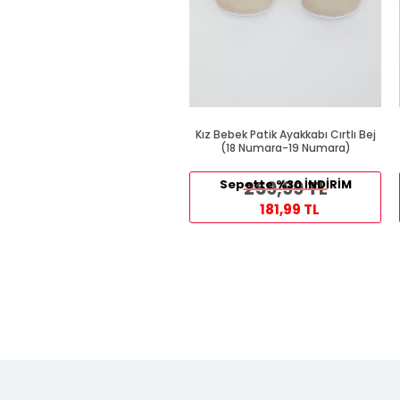
Kız Bebek Patik Ayakkabı Cırtlı Bej
(18 Numara-19 Numara)
Sepette %30 İNDİRİM
259,99 TL
181,99 TL