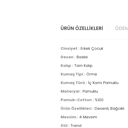
ÜRÜN ÖZELLIKLERI
ÖDEM
Cinsiyet :
Erkek Çocuk
Desen :
Baskılı
Kalıp :
Tam Kalıp
Kumaş Tipi :
Örme
Kumaş Türü :
İç Kısmı Pamuklu
Materyal :
Pamuklu
Pamuk-Cotton :
%100
Ürün Özellikleri :
Desenli, Bağcıklı
Mevsim :
4 Mevsim
Stil :
Trend