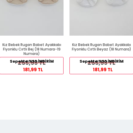
Kız Bebek Rugan Babet Ayakkabı
Kız Bebek Rugan Babet Ayakkabı
Fiyonklu Cırtlı Bej (18 Numara-19
Fiyonklu Cırtlı Beyaz (18 Numara)
Numara)
Sepette %30 İNDİRİM
259,99 TL
Sepette %30 İNDİRİM
259,99 TL
181,99 TL
181,99 TL