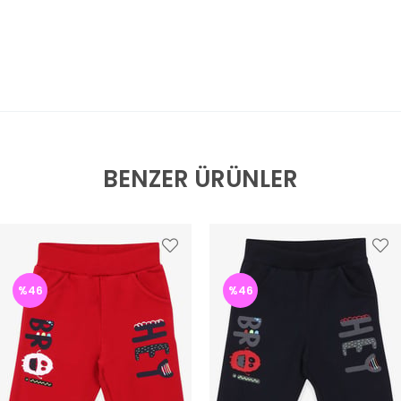
BENZER ÜRÜNLER
%46
%46