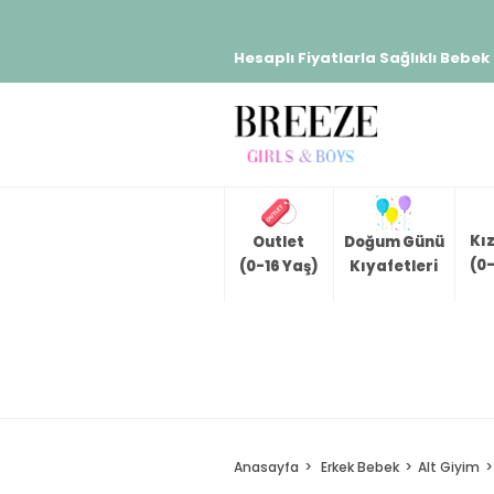
Hesaplı Fiyatlarla Sağlıklı Bebek
Kı
Outlet
Doğum Günü
(0-
(0-16 Yaş)
Kıyafetleri
Anasayfa
Erkek Bebek
Alt Giyim