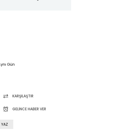
ynı Gün
KARŞILAŞTIR
GELINCE HABER VER
 YAZ