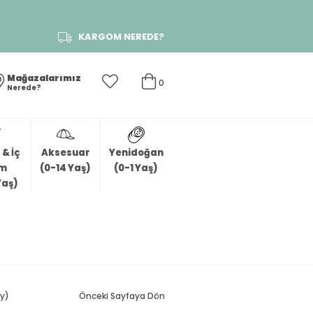
KARGOM NEREDE?
Mağazalarımız
0
Nerede?
& İç
Aksesuar
Yenidoğan
im
(0-14 Yaş)
(0-1 Yaş)
Yaş)
Ay)
Önceki Sayfaya Dön