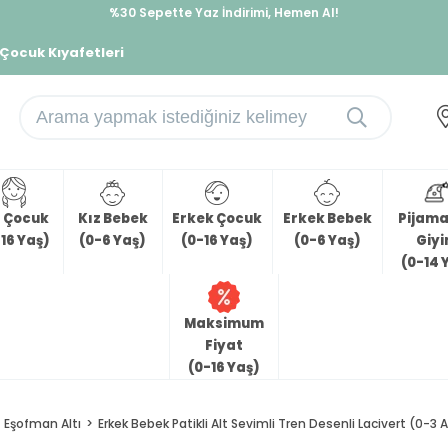
%30 Sepette Yaz İndirimi, Hemen Al!
İndirimlere ek %10 İndirimi Kap, Hemen Üye Ol!
 Çocuk Kıyafetleri
z Çocuk
Kız Bebek
Erkek Çocuk
Erkek Bebek
Pijama 
16 Yaş)
(0-6 Yaş)
(0-16 Yaş)
(0-6 Yaş)
Giy
(0-14 
Maksimum
Fiyat
(0-16 Yaş)
Eşofman Altı
Erkek Bebek Patikli Alt Sevimli Tren Desenli Lacivert (0-3 