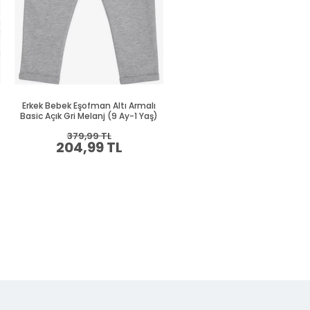
Erkek Bebek Eşofman Altı Armalı
Erkek Bebek Eşofman Altı Arma
Basic Açık Gri Melanj (9 Ay-1 Yaş)
Basic Lacivert (9 Ay-1.5 Yaş
379,99 TL
394,99 TL
204,99 TL
214,99 TL