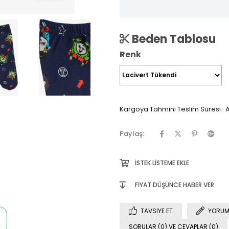
Beden Tablosu
Renk
Kargoya Tahmini Teslim Süresi
:
A
Paylaş:
İSTEK LISTEME EKLE
FIYAT DÜŞÜNCE HABER VER
TAVSIYE ET
YORUM
SORULAR (0) VE CEVAPLAR (0)