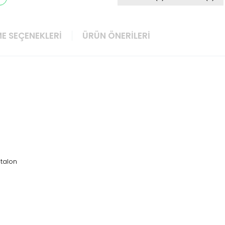
E SEÇENEKLERI
ÜRÜN ÖNERILERI
ntalon