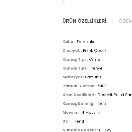
ÜRÜN ÖZELLIKLERI
ÖDEM
Kalıp :
Tam Kalıp
Cinsiyet :
Erkek Çocuk
Kumaş Tipi :
Örme
Kumaş Türü :
Penye
Materyal :
Pamuklu
Pamuk-Cotton :
%100
Ürün Özellikleri :
Desenli, Patikli Pa
Kumaş Kalınlığı :
İnce
Mevsim :
4 Mevsim
Stil :
Trend
Numune Bedeni :
0-3 Ay