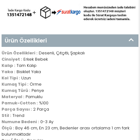
Ürün Özellikleri
Ürün Özellikleri :
Desenli, Çıtçıtlı, Şapkalı
Cinsiyet :
Erkek Bebek
Kalıp :
Tam Kalıp
Yaka :
Bisiklet Yaka
Kol Tipi :
Uzun
Kumaş Tipi :
Örme
Kumaş Türü :
Penye
Materyal :
Pamuklu
Pamuk-Cotton :
%100
Parça Sayısı :
2 Parça
Stil :
Trend
Numune Bedeni :
0-3 Ay
Ölçü :
Boy 46 cm, En 23 cm, Bedenler arası ortalama 1 cm fark
bulunmaktadır