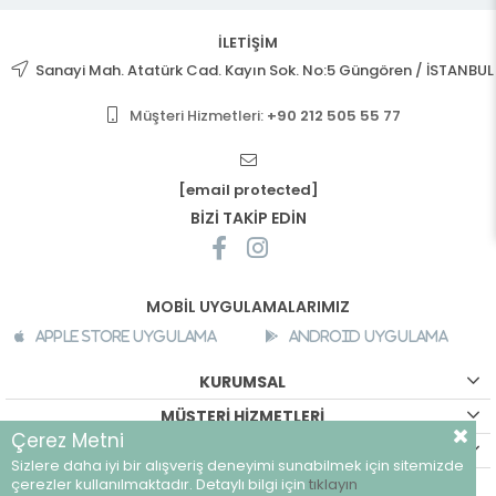
İLETİŞİM
Sanayi Mah. Atatürk Cad. Kayın Sok. No:5 Güngören / İSTANBUL
Müşteri Hizmetleri:
+90 212 505 55 77
[email protected]
BİZİ TAKİP EDİN
MOBİL UYGULAMALARIMIZ
Apple Store Uygulama
Android Uygulama
KURUMSAL
MÜŞTERİ HİZMETLERİ
Çerez Metni
ALIŞVERİŞ BİLGİLERİ
Sizlere daha iyi bir alışveriş deneyimi sunabilmek için sitemizde
©
breeze.com.tr - Tüm hakları saklıdır.
çerezler kullanılmaktadır. Detaylı bilgi için
tıklayın