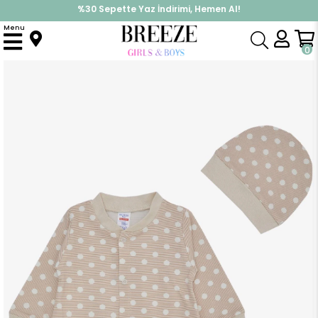
%30 Sepette Yaz İndirimi, Hemen Al!
İndirimlere ek %10 İndirimi Kap, Hemen Üye Ol!
Menu
Anasayfa
Erkek Bebek
Tulum
Erkek Bebek Patikli Tulum Çizgili Puantiye Desenli Bej (0-6 Ay)
0