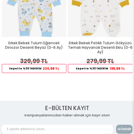
Erkek Bebek Tulum Eğlenceli
Erkek Bebek Patikli Tulum Gökyüzü
Dinozor Desenli Beyaz (0-6 Ay)
Temalı Hayvancık Desenli Ekru (0-6
Ay)
329,99 TL
279,99 TL
230,99 TL
195,99 TL
Sepette %30 İNDİRİM
Sepette %30 İNDİRİM
E-BÜLTEN KAYIT
Kampanyalarımızdan haber almak için kayıt olun!
GÖNDER