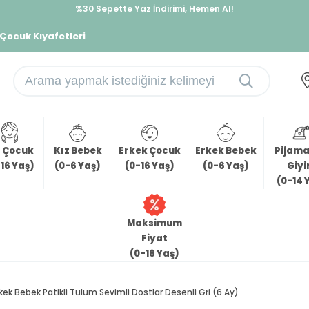
İndirimlere ek %10 İndirimi Kap, Hemen Üye Ol!
%30 Sepette Yaz İndirimi, Hemen Al!
 Çocuk Kıyafetleri
z Çocuk
Kız Bebek
Erkek Çocuk
Erkek Bebek
Pijama 
16 Yaş)
(0-6 Yaş)
(0-16 Yaş)
(0-6 Yaş)
Giy
(0-14 
Maksimum
Fiyat
(0-16 Yaş)
kek Bebek Patikli Tulum Sevimli Dostlar Desenli Gri (6 Ay)