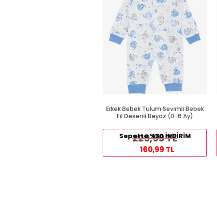
Erkek Bebek Tulum Sevimli Bebek
Fil Desenli Beyaz (0-6 Ay)
Sepette %30 İNDİRİM
229,99 TL
160,99 TL