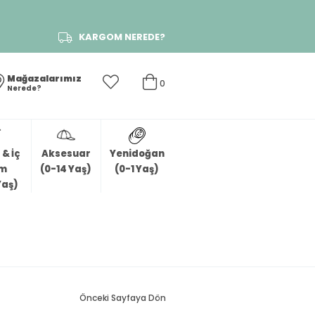
KARGOM NEREDE?
Mağazalarımız
0
Nerede?
& İç
Aksesuar
Yenidoğan
im
(0-14 Yaş)
(0-1 Yaş)
Yaş)
Önceki Sayfaya Dön