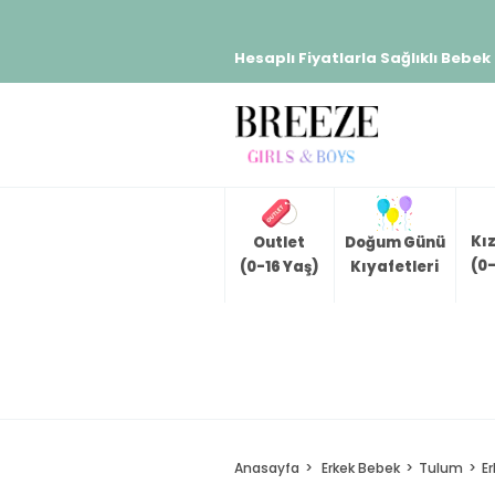
Hesaplı Fiyatlarla Sağlıklı Bebek
Kı
Outlet
Doğum Günü
(0-
(0-16 Yaş)
Kıyafetleri
Anasayfa
Erkek Bebek
Tulum
Er