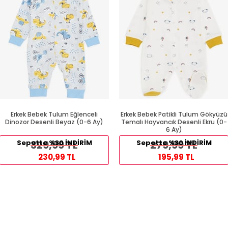
Erkek Bebek Tulum Eğlenceli
Erkek Bebek Patikli Tulum Gökyüzü
Dinozor Desenli Beyaz (0-6 Ay)
Temalı Hayvancık Desenli Ekru (0-
6 Ay)
Sepette %30 İNDİRİM
329,99 TL
Sepette %30 İNDİRİM
279,99 TL
230,99 TL
195,99 TL