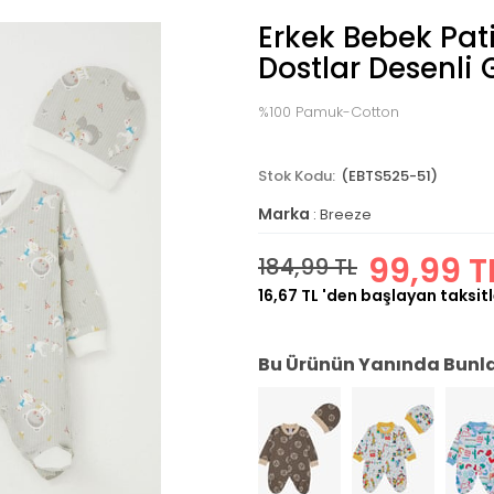
Erkek Bebek Pat
Dostlar Desenli 
%100 Pamuk-Cotton
(EBTS525-51)
Marka
:
Breeze
99,99 T
184,99 TL
16,67 TL
'den başlayan taksitl
Bu Ürünün Yanında Bunlar