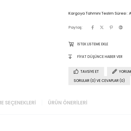
Kargoya Tahmini Teslim Süresi
:
A
Paylaş:
İSTEK LISTEME EKLE
FIYAT DÜŞÜNCE HABER VER
TAVSIYE ET
YORUM
SORULAR (0) VE CEVAPLAR (0)
E SEÇENEKLERI
ÜRÜN ÖNERILERI