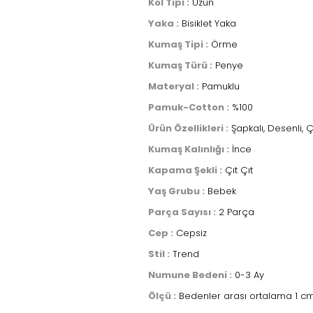
Kol Tipi :
Uzun
Yaka :
Bisiklet Yaka
Kumaş Tipi :
Örme
Kumaş Türü :
Penye
Materyal :
Pamuklu
Pamuk-Cotton :
%100
Ürün Özellikleri :
Şapkalı, Desenli, Çı
Kumaş Kalınlığı :
İnce
Kapama Şekli :
Çıt Çıt
Yaş Grubu :
Bebek
Parça Sayısı :
2 Parça
Cep :
Cepsiz
Stil :
Trend
Numune Bedeni :
0-3 Ay
Ölçü :
Bedenler arası ortalama 1 cm