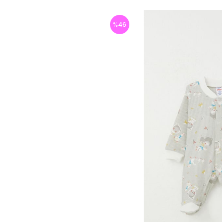
%
46
İndirim