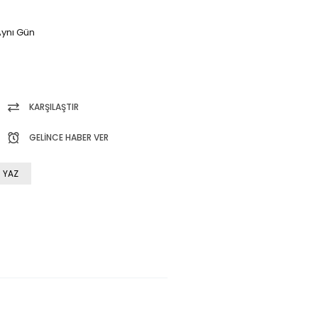
ynı Gün
KARŞILAŞTIR
GELINCE HABER VER
 YAZ