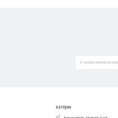
İLETİŞİM
Sanayi Mah. Atatürk Cad.