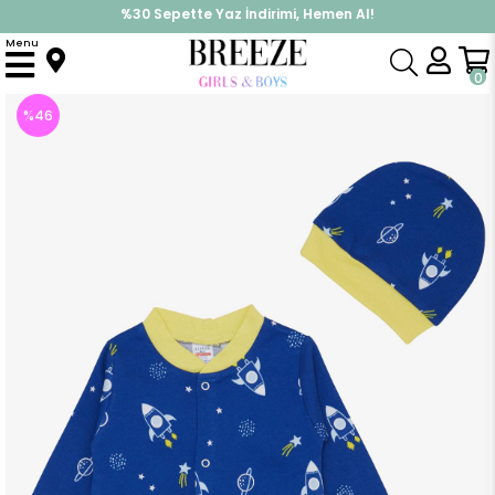
İndirimlere ek %10 İndirimi Kap, Hemen Üye Ol!
%30 Sepette Yaz İndirimi, Hemen Al!
Menu
Anasayfa
Erkek Bebek
Tulum
Erkek Bebek Patikli Tulum Uzay Temalı Saks Mavisi (0-3 Ay)
0
%
46
İndirim