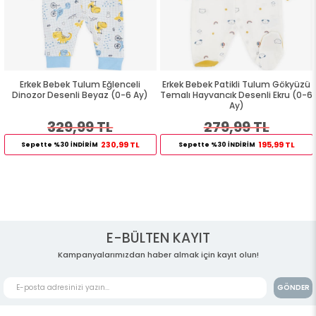
Erkek Bebek Tulum Eğlenceli
Erkek Bebek Patikli Tulum Gökyüzü
Dinozor Desenli Beyaz (0-6 Ay)
Temalı Hayvancık Desenli Ekru (0-6
Ay)
329,99 TL
279,99 TL
230,99 TL
195,99 TL
Sepette %30 İNDİRİM
Sepette %30 İNDİRİM
E-BÜLTEN KAYIT
Kampanyalarımızdan haber almak için kayıt olun!
GÖNDER