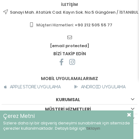
İLETİŞİM
Sanayi Mah. Atatürk Cad. Kayın Sok. No:5 Güngören / İSTANBUL
Müşteri Hizmetleri:
+90 212 505 55 77
[email protected]
BİZİ TAKİP EDİN
MOBİL UYGULAMALARIMIZ
Apple Store Uygulama
Android Uygulama
KURUMSAL
MÜŞTERİ HİZMETLERİ
Çerez Metni
ALIŞVERİŞ BİLGİLERİ
Sizlere daha iyi bir alışveriş deneyimi sunabilmek için sitemizde
©
breeze.com.tr - Tüm hakları saklıdır.
çerezler kullanılmaktadır. Detaylı bilgi için
tıklayın