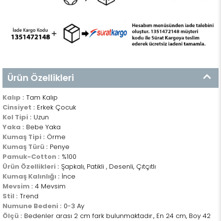
Ürün Özellikleri
Kalıp :
Tam Kalıp
Cinsiyet :
Erkek Çocuk
Kol Tipi :
Uzun
Yaka :
Bebe Yaka
Kumaş Tipi :
Örme
Kumaş Türü :
Penye
Pamuk-Cotton :
%100
Ürün Özellikleri :
Şapkalı, Patikli , Desenli, Çıtçıtlı
Kumaş Kalınlığı :
İnce
Mevsim :
4 Mevsim
Stil :
Trend
Numune Bedeni :
0-3 Ay
Ölçü :
Bedenler arası 2 cm fark bulunmaktadır., En 24 cm, Boy 42