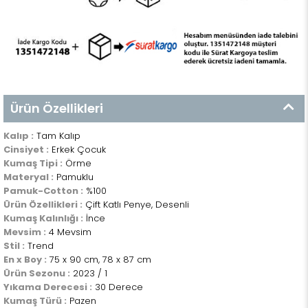
Ürün Özellikleri
Kalıp :
Tam Kalıp
Cinsiyet :
Erkek Çocuk
Kumaş Tipi :
Örme
Materyal :
Pamuklu
Pamuk-Cotton :
%100
Ürün Özellikleri :
Çift Katlı Penye, Desenli
Kumaş Kalınlığı :
İnce
Mevsim :
4 Mevsim
Stil :
Trend
En x Boy :
75 x 90 cm, 78 x 87 cm
Ürün Sezonu :
2023 / 1
Yıkama Derecesi :
30 Derece
Kumaş Türü :
Pazen