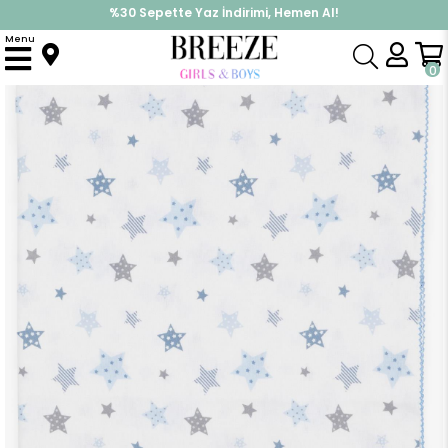
%30 Sepette Yaz İndirimi, Hemen Al!
İndirimlere ek %10 İndirimi Kap, Hemen Üye Ol!
Menu
Anasayfa
Yenidoğan
Battaniye
Erkek Bebek Pazen Battaniye Yıldız Desenli Ekru
0