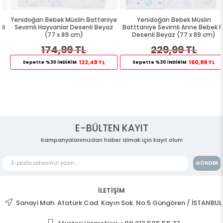
Yenidoğan Bebek Müslin Battaniye
Yenidoğan Bebek Müslin
Sevimli Hayvanlar Desenli Beyaz
Batttaniye Sevimli Anne Bebek Fil
(77 x 89 cm)
Desenli Beyaz (77 x 89 cm)
174,99 TL
229,99 TL
122,49 TL
160,99 TL
Sepette %30 İNDİRİM
Sepette %30 İNDİRİM
E-BÜLTEN KAYIT
Kampanyalarımızdan haber almak için kayıt olun!
GÖNDER
İLETİŞİM
Sanayi Mah. Atatürk Cad. Kayın Sok. No:5 Güngören / İSTANBUL