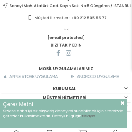
Sanayi Mah. Atatürk Cad. Kayın Sok. No:5 Güngören / İSTANBUL
Müşteri Hizmetleri:
+90 212 505 55 77
[email protected]
BİZİ TAKİP EDİN
MOBİL UYGULAMALARIMIZ
Apple Store Uygulama
Android Uygulama
KURUMSAL
MÜŞTERİ HİZMETLERİ
Çerez Metni
ALIŞVERİŞ BİLGİLERİ
Sizlere daha iyi bir alışveriş deneyimi sunabilmek için sitemizde
©
breeze.com.tr - Tüm hakları saklıdır.
çerezler kullanılmaktadır. Detaylı bilgi için
tıklayın