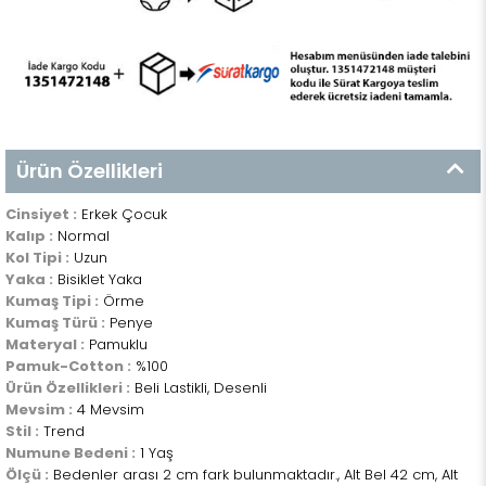
Ürün Özellikleri
Cinsiyet :
Erkek Çocuk
Kalıp :
Normal
Kol Tipi :
Uzun
Yaka :
Bisiklet Yaka
Kumaş Tipi :
Örme
Kumaş Türü :
Penye
Materyal :
Pamuklu
Pamuk-Cotton :
%100
Ürün Özellikleri :
Beli Lastikli, Desenli
Mevsim :
4 Mevsim
Stil :
Trend
Numune Bedeni :
1 Yaş
Ölçü :
Bedenler arası 2 cm fark bulunmaktadır., Alt Bel 42 cm, Alt