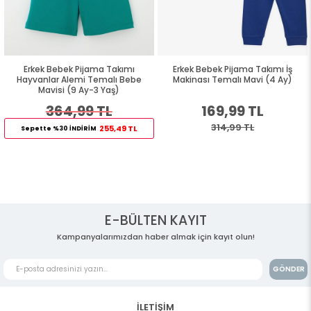
Erkek Bebek Pijama Takımı
Erkek Bebek Pijama Takımı İş
Hayvanlar Alemi Temalı Bebe
Makinası Temalı Mavi (4 Ay)
Mavisi (9 Ay-3 Yaş)
364,99 TL
169,99 TL
314,99 TL
255,49 TL
Sepette %30 İNDİRİM
E-BÜLTEN KAYIT
Kampanyalarımızdan haber almak için kayıt olun!
GÖNDER
İLETİŞİM