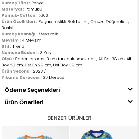
Kumaş Türü :
Penye
Materyal :
Pamuklu
Pamuk-Cotton :
%100
Ürün Özellikleri :
Paçası Lastikli, Beli Lastikli, Omuzu Düğmelidir,
Baskılı
Kumaş Kalınlığı :
Mevsimlik
Mevsim :
4 Mevsim
Stil :
Trend
Numune Bedeni :
3 Yaş
Ölçü :
Bedenler arası 3 cm fark bulunmaktadır., Alt Bel 38 cm, Alt
Boy 52 cm, Üst En 29 cm, Üst Boy 39 cm
Ürün Sezonu :
2023 / 1
Yıkama Derecesi :
30 Derece
Ödeme Seçenekleri
Ürün Önerileri
BENZER ÜRÜNLER