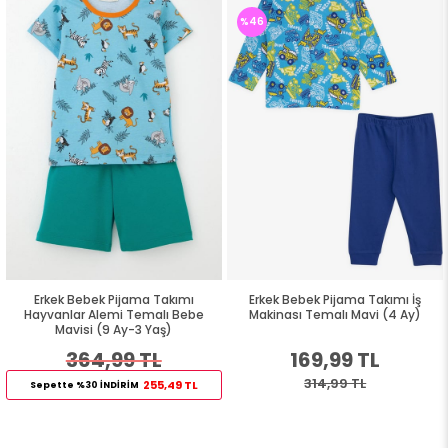
%46
Erkek Bebek Pijama Takımı
Erkek Bebek Pijama Takımı İş
Hayvanlar Alemi Temalı Bebe
Makinası Temalı Mavi (4 Ay)
Mavisi (9 Ay-3 Yaş)
364,99 TL
169,99 TL
314,99 TL
255,49 TL
Sepette %30 İNDİRİM