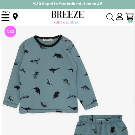
%30 Sepette Yaz İndirimi, Hemen Al!
İndirimlere ek %10 İndirimi Kap, Hemen Üye Ol!
Menu
Anasayfa
Pijama & İç Giyim
ERKEK
Pijama Takımı
Erkek Bebek Pijama Takımı Dinozorlar Alemi Mint Yeşili (9 Ay)
0
%
30
İndirim