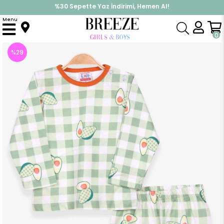
%30 Sepette Yaz İndirimi, Hemen Al!
İndirimlere ek %10 İndirimi Kap, Hemen Üye Ol!
Menu
Anasayfa
Pijama & İç Giyim
ERKEK
Pijama Takımı
Erkek Bebek Pijama Takımı Kareli Desenli Mint Yeşili (1 Yaş)
0
%
29
İndirim