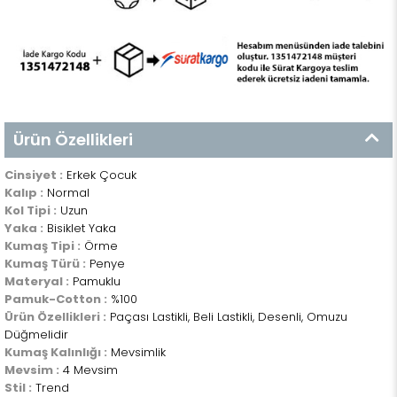
Ürün Özellikleri
Cinsiyet :
Erkek Çocuk
Kalıp :
Normal
Kol Tipi :
Uzun
Yaka :
Bisiklet Yaka
Kumaş Tipi :
Örme
Kumaş Türü :
Penye
Materyal :
Pamuklu
Pamuk-Cotton :
%100
Ürün Özellikleri :
Paçası Lastikli, Beli Lastikli, Desenli, Omuzu
Düğmelidir
Kumaş Kalınlığı :
Mevsimlik
Mevsim :
4 Mevsim
Stil :
Trend