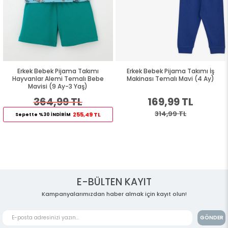
Erkek Bebek Pijama Takımı
Erkek Bebek Pijama Takımı İş
Hayvanlar Alemi Temalı Bebe
Makinası Temalı Mavi (4 Ay)
Mavisi (9 Ay-3 Yaş)
364,99 TL
169,99 TL
314,99 TL
255,49 TL
Sepette %30 İNDİRİM
E-BÜLTEN KAYIT
Kampanyalarımızdan haber almak için kayıt olun!
GÖNDER