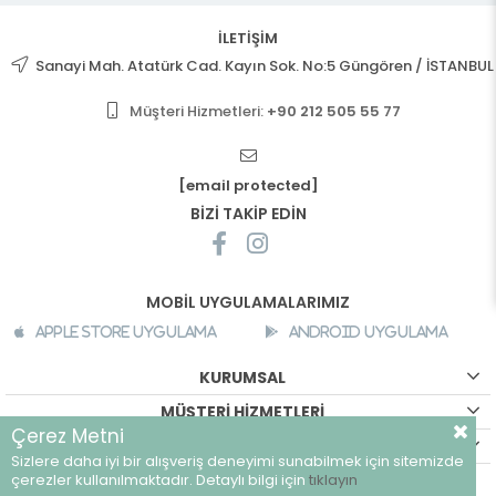
İLETİŞİM
Sanayi Mah. Atatürk Cad. Kayın Sok. No:5 Güngören / İSTANBUL
Müşteri Hizmetleri:
+90 212 505 55 77
[email protected]
BİZİ TAKİP EDİN
MOBİL UYGULAMALARIMIZ
Apple Store Uygulama
Android Uygulama
KURUMSAL
MÜŞTERİ HİZMETLERİ
Çerez Metni
ALIŞVERİŞ BİLGİLERİ
Sizlere daha iyi bir alışveriş deneyimi sunabilmek için sitemizde
©
breeze.com.tr - Tüm hakları saklıdır.
çerezler kullanılmaktadır. Detaylı bilgi için
tıklayın