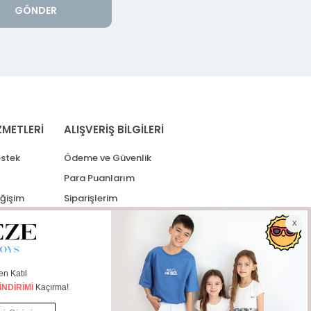
GÖNDER
ZMETLERİ
ALIŞVERİŞ BİLGİLERİ
stek
Ödeme ve Güvenlik
Para Puanlarım
eğişim
Siparişlerim
lerim
Kargo Takip
İade Taleplerim