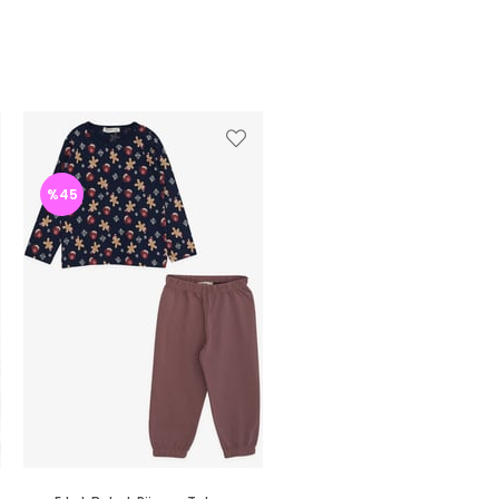
%45
%46