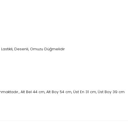
sı Lastikli, Desenli, Omuzu Düğmelidir
maktadır., Alt Bel 44 cm, Alt Boy 54 cm, Üst En 31 cm, Üst Boy 39 cm