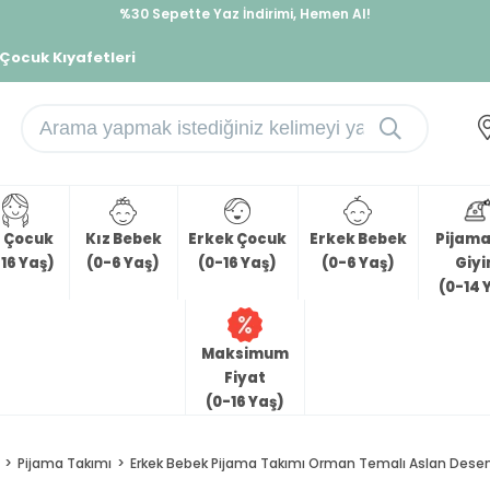
İndirimlere ek %10 İndirimi Kap, Hemen Üye Ol!
%30 Sepette Yaz İndirimi, Hemen Al!
 Çocuk Kıyafetleri
z Çocuk
Kız Bebek
Erkek Çocuk
Erkek Bebek
Pijama 
16 Yaş)
(0-6 Yaş)
(0-16 Yaş)
(0-6 Yaş)
Giy
(0-14 
Maksimum
Fiyat
(0-16 Yaş)
Pijama Takımı
Erkek Bebek Pijama Takımı Orman Temalı Aslan Desenl