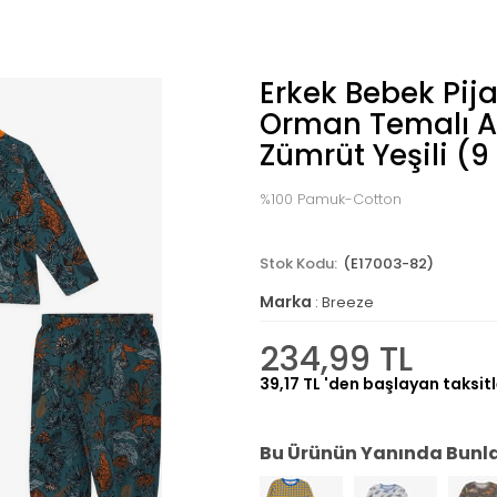
Erkek Bebek Pij
Orman Temalı A
Zümrüt Yeşili (9
%100 Pamuk-Cotton
(E17003-82)
Marka
:
Breeze
234,99 TL
39,17 TL
'den başlayan taksitl
Bu Ürünün Yanında Bunlar