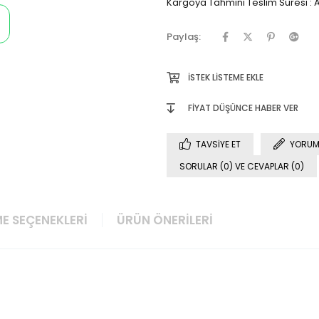
Kargoya Tahmini Teslim Süresi
:
A
Paylaş:
İSTEK LISTEME EKLE
FIYAT DÜŞÜNCE HABER VER
TAVSIYE ET
YORUM
SORULAR (0) VE CEVAPLAR (0)
E SEÇENEKLERI
ÜRÜN ÖNERILERI