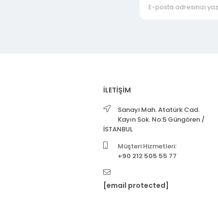
İLETİŞİM
Sanayi Mah. Atatürk Cad.
Kayın Sok. No:5 Güngören /
İSTANBUL
Müşteri Hizmetleri:
+90 212 505 55 77
[email protected]