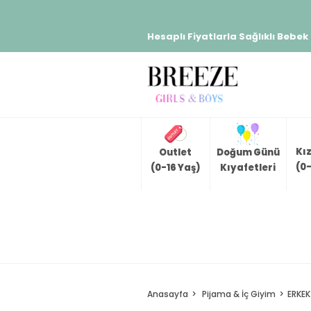
Hesaplı Fiyatlarla Sağlıklı Bebek
Kı
Outlet
Doğum Günü
(0-
(0-16 Yaş)
Kıyafetleri
Anasayfa
Pijama & İç Giyim
ERKEK