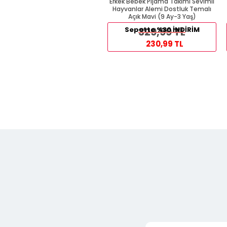
Erkek Bebek Pijama Takımı Sevimli
Hayvanlar Alemi Dostluk Temalı
Açık Mavi (9 Ay-3 Yaş)
Sepette %30 İNDİRİM
329,99 TL
230,99 TL