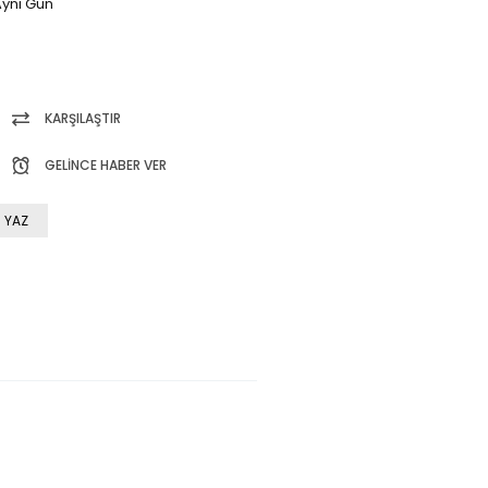
ynı Gün
KARŞILAŞTIR
GELINCE HABER VER
 YAZ