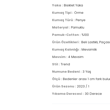
Yaka :
Bisiklet Yaka
Kumaş Tipi :
Örme
Kumaş Türü :
Penye
Materyal :
Pamuklu
Pamuk-Cotton :
%100
Ürün Özellikleri :
Beli Lastikli, Paça
Kumaş Kalınlığı :
Mevsimlik
Mevsim :
4 Mevsim
Stil :
Trend
Numune Bedeni :
3 Yaş
Ölçü :
Bedenler arası 1 cm fark bulun
Ürün Sezonu :
2023 / 1
Yıkama Derecesi :
30 Derece