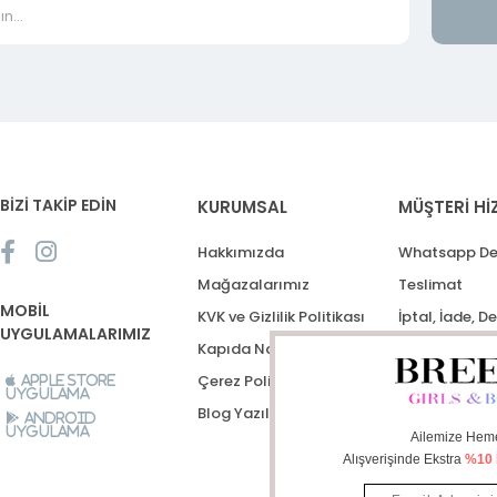
BİZİ TAKİP EDİN
KURUMSAL
MÜŞTERİ Hİ
Hakkımızda
Whatsapp De
Mağazalarımız
Teslimat
MOBİL
KVK ve Gizlilik Politikası
İptal, İade, D
UYGULAMALARIMIZ
Kapıda Nakit Ödeme
Destek Talep
Çerez Politikası
Apple Store
Uygulama
Blog Yazıları
Android
Uygulama