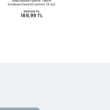
Erkek Bebek Pijama Takımı
Erkek Bebek Pijama Takımı Ge
Kurabiye Desenli Lacivert (9 Ay)
Desenli Siyah (9 Ay)
309,99 TL
294,99 TL
169,99 TL
159,99 TL