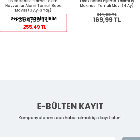
Erkek Bebek Pijama Takımı
Erkek Bebek Pijama Takımı İş
Hayvanlar Alemi Temalı Bebe
Makinası Temalı Mavi (4 Ay)
Mavisi (9 Ay-3 Yaş)
314,99 TL
Sepette %30 İNDİRİM
364,99 TL
169,99 TL
255,49 TL
E-BÜLTEN KAYIT
Kampanyalarımızdan haber almak için kayıt olun!