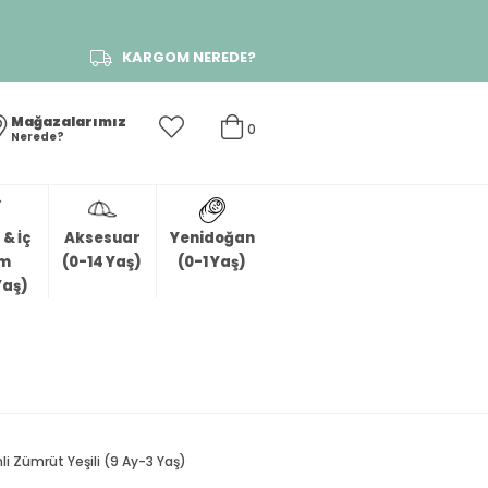
KARGOM NEREDE?
Mağazalarımız
0
Nerede?
& İç
Aksesuar
Yenidoğan
im
(0-14 Yaş)
(0-1 Yaş)
Yaş)
i Zümrüt Yeşili (9 Ay-3 Yaş)