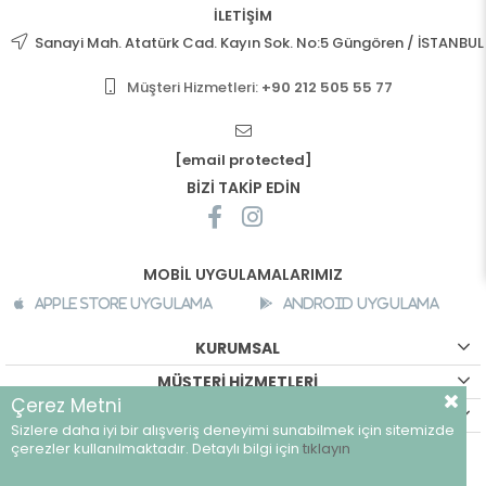
İLETİŞİM
Sanayi Mah. Atatürk Cad. Kayın Sok. No:5 Güngören / İSTANBUL
Müşteri Hizmetleri:
+90 212 505 55 77
[email protected]
BİZİ TAKİP EDİN
MOBİL UYGULAMALARIMIZ
Apple Store Uygulama
Android Uygulama
KURUMSAL
MÜŞTERİ HİZMETLERİ
Çerez Metni
ALIŞVERİŞ BİLGİLERİ
Sizlere daha iyi bir alışveriş deneyimi sunabilmek için sitemizde
©
breeze.com.tr - Tüm hakları saklıdır.
çerezler kullanılmaktadır. Detaylı bilgi için
tıklayın