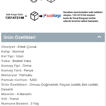
Ürün Özellikleri
Cinsiyet :
Erkek Çocuk
Kalıp :
Normal
Kol Tipi :
Uzun
Yaka :
Bisiklet Yaka
Kumaş Tipi :
Örme
Kumaş Türü :
Penye
Materyal :
Pamuklu
Pamuk-Cotton :
%100
Ürün Özellikleri :
Omuzu Düğmelidir, Paçası Lastikli, Beli Lastikli,
Desenli
Mevsim :
4 Mevsim
Stil :
Trend
Numune Bedeni :
3 Yaş