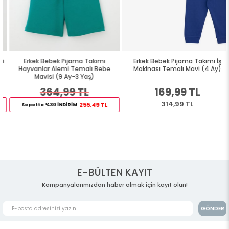
Erkek Bebek Pijama Takımı
Erkek Bebek Pijama Takımı İş
Hayvanlar Alemi Temalı Bebe
Makinası Temalı Mavi (4 Ay)
Mavisi (9 Ay-3 Yaş)
364,99 TL
169,99 TL
314,99 TL
255,49 TL
Sepette %30 İNDİRİM
E-BÜLTEN KAYIT
Kampanyalarımızdan haber almak için kayıt olun!
GÖNDER