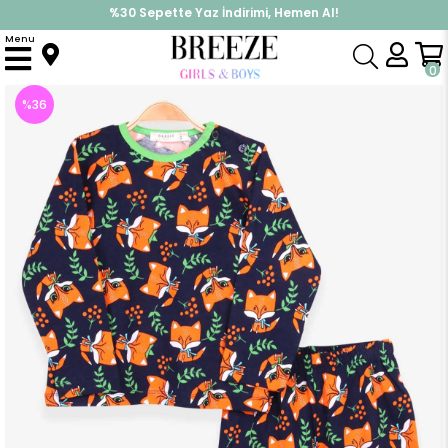
%30 Sepette Yaz İndirimi, Hemen Al!
İndirimlere ek %10 İndirimi Kap, Hemen Üye Ol!
Menu
Anasayfa
Pijama & İç Giyim
ERKEK
Pijama Takımı
Erkek Bebek Pijama Takımı Sevimli Tilki Desenli Lacivert (9 Ay)
0
%
36
İndirim