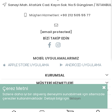
Sanayi Mah. Atatürk Cad. Kayın Sok. No:5 Güngören / İSTANBUL
Müşteri Hizmetleri:
+90 212 505 55 77
[email protected]
BİZİ TAKİP EDİN
MOBİL UYGULAMALARIMIZ
Apple Store Uygulama
Android Uygulama
KURUMSAL
MÜŞTERİ HİZMETLERİ
Çerez Metni
ALIŞVERİŞ BİLGİLERİ
Sizlere daha iyi bir alışveriş deneyimi sunabilmek için sitemizde
©
breeze.com.tr - Tüm hakları saklıdır.
çerezler kullanılmaktadır. Detaylı bilgi için
tıklayın