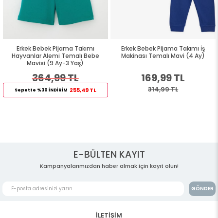
Erkek Bebek Pijama Takımı
Erkek Bebek Pijama Takımı İş
Hayvanlar Alemi Temalı Bebe
Makinası Temalı Mavi (4 Ay)
Mavisi (9 Ay-3 Yaş)
364,99 TL
169,99 TL
314,99 TL
255,49 TL
Sepette %30 İNDİRİM
E-BÜLTEN KAYIT
Kampanyalarımızdan haber almak için kayıt olun!
GÖNDER
İLETİŞİM