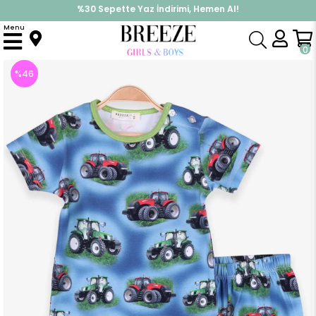
%30 Sepette Yaz İndirimi, Hemen Al!
İndirimlere ek %10 İndirimi Kap, Hemen Üye Ol!
Menu
Anasayfa
Pijama & İç Giyim
ERKEK
Pijama Takımı
Erkek Bebek Pijama Takımı Traktör Desenli Koyu Mavi (9 Ay)
0
%
46
İndirim