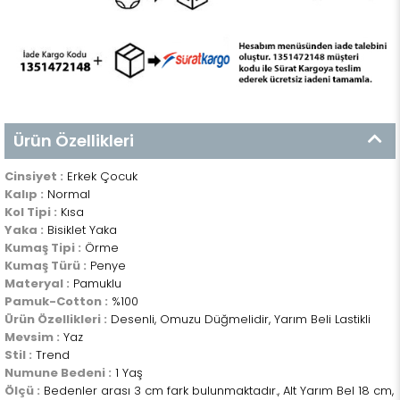
Ürün Özellikleri
Cinsiyet :
Erkek Çocuk
Kalıp :
Normal
Kol Tipi :
Kısa
Yaka :
Bisiklet Yaka
Kumaş Tipi :
Örme
Kumaş Türü :
Penye
Materyal :
Pamuklu
Pamuk-Cotton :
%100
Ürün Özellikleri :
Desenli, Omuzu Düğmelidir, Yarım Beli Lastikli
Mevsim :
Yaz
Stil :
Trend
Numune Bedeni :
1 Yaş
Ölçü :
Bedenler arası 3 cm fark bulunmaktadır., Alt Yarım Bel 18 cm,