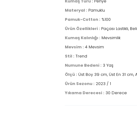
Kumaş Türü :
Penye
Materyal :
Pamuklu
Pamuk-Cotton :
%100
Ürün Özellikleri :
Paçası Lastikli, Be
Kumaş Kalınlığı :
Mevsimlik
Mevsim :
4 Mevsim
Stil :
Trend
Numune Bedeni :
3 Yaş
Ölçü :
Üst Boy 39 cm, Üst En 31 cm, A
Ürün Sezonu :
2023 / 1
Yıkama Derecesi :
30 Derece