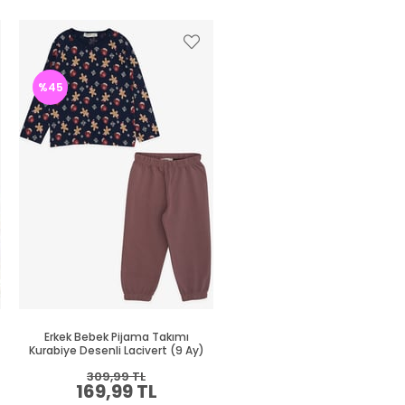
%45
%46
Erkek Bebek Pijama Takımı
Erkek Bebek Pijama Takımı Ge
Kurabiye Desenli Lacivert (9 Ay)
Desenli Siyah (9 Ay)
309,99 TL
294,99 TL
169,99 TL
159,99 TL