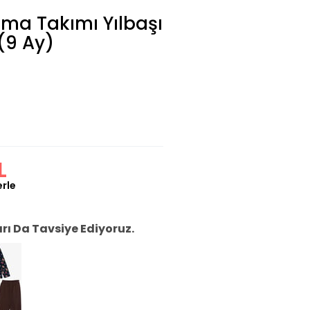
ama Takımı Yılbaşı
(9 Ay)
L
erle
ı Da Tavsiye Ediyoruz.