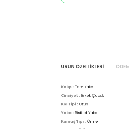
ÜRÜN ÖZELLIKLERI
ÖDEM
Kalıp :
Tam Kalıp
Cinsiyet :
Erkek Çocuk
Kol Tipi :
Uzun
Yaka :
Bisiklet Yaka
Kumaş Tipi :
Örme