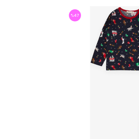
%
47
İndirim