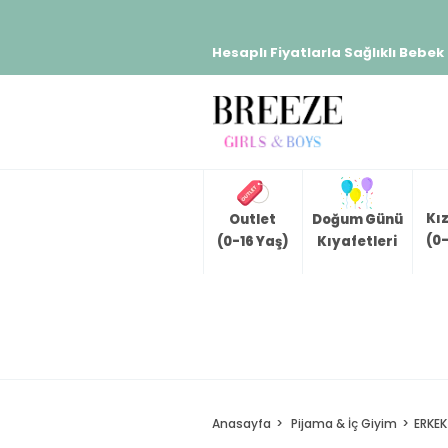
Hesaplı Fiyatlarla Sağlıklı Bebek
Kı
Outlet
Doğum Günü
(0-
(0-16 Yaş)
Kıyafetleri
Anasayfa
Pijama & İç Giyim
ERKEK