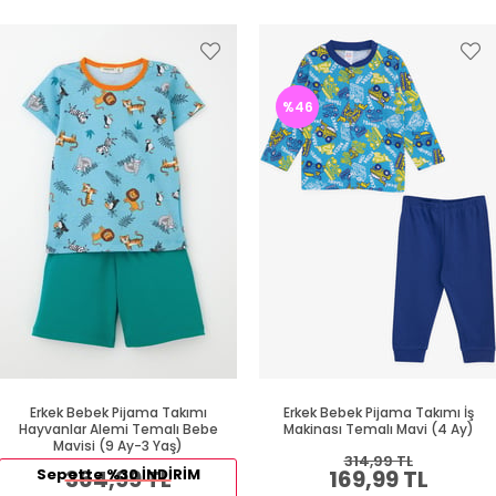
%46
Erkek Bebek Pijama Takımı
Erkek Bebek Pijama Takımı İş
Hayvanlar Alemi Temalı Bebe
Makinası Temalı Mavi (4 Ay)
Mavisi (9 Ay-3 Yaş)
314,99 TL
Sepette %30 İNDİRİM
364,99 TL
169,99 TL