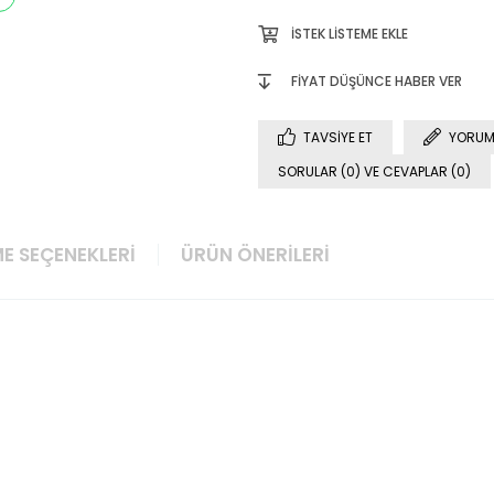
İSTEK LISTEME EKLE
FIYAT DÜŞÜNCE HABER VER
TAVSIYE ET
YORUM
SORULAR (0) VE CEVAPLAR (0)
E SEÇENEKLERI
ÜRÜN ÖNERILERI