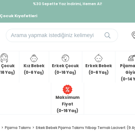
%30 Sepette Yaz İndirimi, Hemen Al!
İndirimlere ek %10 İndirimi Kap, Hemen Üye Ol!
 Çocuk Kıyafetleri
z Çocuk
Kız Bebek
Erkek Çocuk
Erkek Bebek
Pijama 
16 Yaş)
(0-6 Yaş)
(0-16 Yaş)
(0-6 Yaş)
Giy
(0-14 
Maksimum
Fiyat
(0-16 Yaş)
Pijama Takımı
Erkek Bebek Pijama Takımı Yılbaşı Temalı Lacivert (9 A