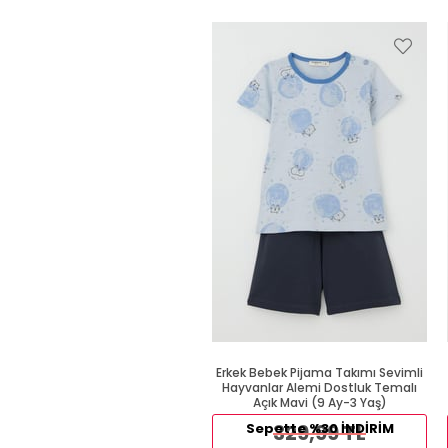
Erkek Bebek Pijama Takımı Sevimli
Hayvanlar Alemi Dostluk Temalı
Açık Mavi (9 Ay-3 Yaş)
Sepette %30 İNDİRİM
329,99 TL