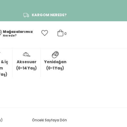
KARGOM NEREDE?
Mağazalarımız
0
Nerede?
& İç
Aksesuar
Yenidoğan
im
(0-14 Yaş)
(0-1 Yaş)
Yaş)
y)
Önceki Sayfaya Dön