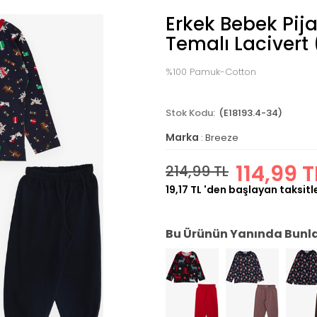
Erkek Bebek Pij
Temalı Lacivert 
%100 Pamuk-Cotton
(E18193.4-34)
Marka
:
Breeze
114,99 T
214,99 TL
19,17 TL
'den başlayan taksitl
Bu Ürünün Yanında Bunlar