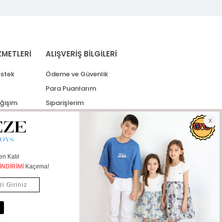
ZMETLERİ
ALIŞVERİŞ BİLGİLERİ
stek
Ödeme ve Güvenlik
Para Puanlarım
eğişim
Siparişlerim
lerim
Kargo Takip
İade Taleplerim