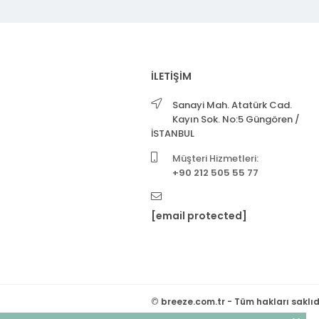
İLETİŞİM
Sanayi Mah. Atatürk Cad.
Kayın Sok. No:5 Güngören /
İSTANBUL
Müşteri Hizmetleri:
+90 212 505 55 77
[email protected]
©
breeze.com.tr - Tüm hakları saklıd