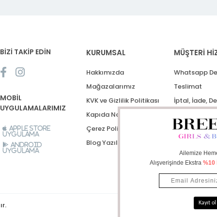
BİZİ TAKİP EDİN
KURUMSAL
MÜŞTERİ Hİ
Hakkımızda
Whatsapp De
Mağazalarımız
Teslimat
MOBİL
KVK ve Gizlilik Politikası
İptal, İade, D
UYGULAMALARIMIZ
Kapıda Nakit Ödeme
Destek Talep
Çerez Politikası
Apple Store
Uygulama
Blog Yazıları
Android
Uygulama
ır.