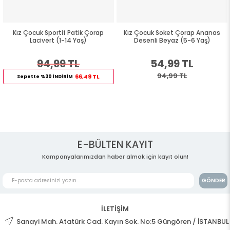
Kız Çocuk Sportif Patik Çorap
Kız Çocuk Soket Çorap Ananas
Lacivert (1-14 Yaş)
Desenli Beyaz (5-6 Yaş)
94,99 TL
54,99 TL
94,99 TL
66,49 TL
Sepette %30 İNDİRİM
E-BÜLTEN KAYIT
Kampanyalarımızdan haber almak için kayıt olun!
GÖNDER
İLETİŞİM
Sanayi Mah. Atatürk Cad. Kayın Sok. No:5 Güngören / İSTANBUL