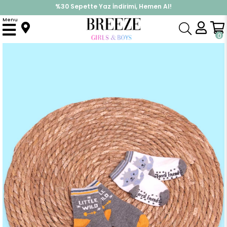
%30 Sepette Yaz İndirimi, Hemen Al!
İndirimlere ek %10 İndirimi Kap, Hemen Üye Ol!
Menu
Anasayfa
Aksesuar
Çorap
Erkek Bebek Soket Çorap 2 li Abs li Rakun Desenli Karışık Renk (6 Ay-2 Yaş)
0