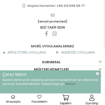
Müşteri Hizmetleri:
+90 212 505 55 77
[email protected]
BİZİ TAKİP EDİN
MOBİL UYGULAMALARIMIZ
Apple Store Uygulama
Android Uygulama
KURUMSAL
MÜŞTERİ HİZMETLERİ
Çerez Metni
ALIŞVERİŞ BİLGİLERİ
Sizlere daha iyi bir alışveriş deneyimi sunabilmek için sitemizde
©
breeze.com.tr - Tüm hakları saklıdır.
çerezler kullanılmaktadır. Detaylı bilgi için
tıklayın
Anasayfa
Favorilerim
Sepetim
Üye Girişi