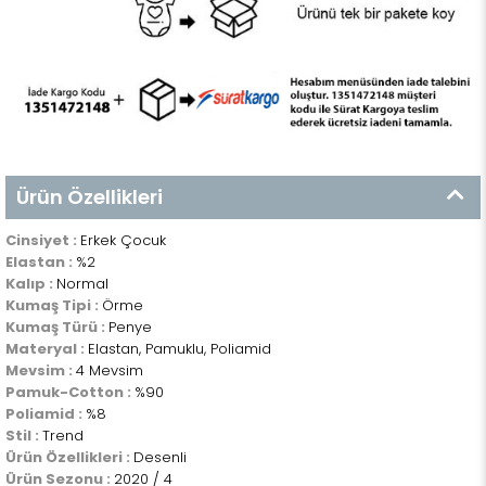
Ürün Özellikleri
Cinsiyet :
Erkek Çocuk
Elastan :
%2
Kalıp :
Normal
Kumaş Tipi :
Örme
Kumaş Türü :
Penye
Materyal :
Elastan, Pamuklu, Poliamid
Mevsim :
4 Mevsim
Pamuk-Cotton :
%90
Poliamid :
%8
Stil :
Trend
Ürün Özellikleri :
Desenli
Ürün Sezonu :
2020 / 4