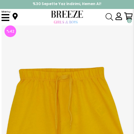
%30 Sepette Yaz İndirimi, Hemen Al!
İndirimlere ek %10 İndirimi Kap, Hemen Üye Ol!
Menu
Anasayfa
Erkek Bebek
Alt Giyim
Kapri & Şort
Erkek Bebek Şort Beli Lastikli Bağcık Aksesuarlı Basic Sarı (1 Yaş)
0
%
42
İndirim