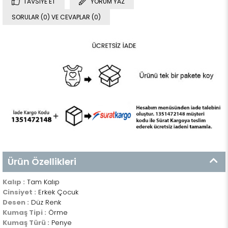
TAVSIYE ET
YORUM YAZ
SORULAR (0) VE CEVAPLAR (0)
Ürün Özellikleri
Kalıp :
Tam Kalıp
Cinsiyet :
Erkek Çocuk
Desen :
Düz Renk
Kumaş Tipi :
Örme
Kumaş Türü :
Penye