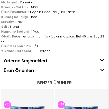
Materyal :
Pamuklu
Pamuk-Cotton :
%100
Ürün Özellikleri :
Bağcık Aksesuarlı , Beli Lastikli
Kumaş Kalınlığı :
İnce
Mevsim :
Yaz
Stil :
Trend
Numune Bedeni :
1 Yaş
Ölçü :
Bedenler arası 1 cm fark bulunmaktadır., Bel 40 cm, Boy 23
cm
Ürün Sezonu :
2023 / 1
Yıkama Derecesi :
30 Derece
Ödeme Seçenekleri
Ürün Önerileri
BENZER ÜRÜNLER
%44
%44