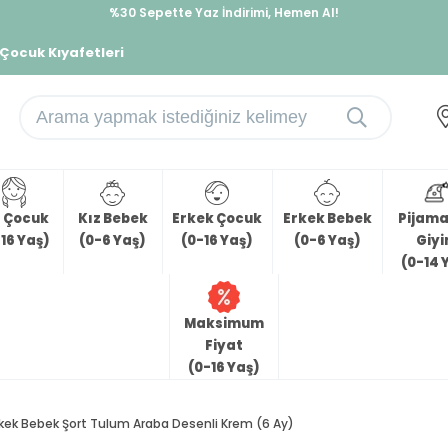
%30 Sepette Yaz İndirimi, Hemen Al!
İndirimlere ek %10 İndirimi Kap, Hemen Üye Ol!
 Çocuk Kıyafetleri
z Çocuk
Kız Bebek
Erkek Çocuk
Erkek Bebek
Pijama 
16 Yaş)
(0-6 Yaş)
(0-16 Yaş)
(0-6 Yaş)
Giy
(0-14 
Maksimum
Fiyat
(0-16 Yaş)
rkek Bebek Şort Tulum Araba Desenli Krem (6 Ay)