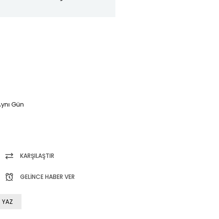
ynı Gün
KARŞILAŞTIR
GELINCE HABER VER
 YAZ