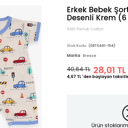
Erkek Bebek Şor
Desenli Krem (6
%100 Pamuk-Cotton
(EBTS461-154)
Marka
:
Breeze
28,01 TL
40,64 TL
4,67 TL
'den başlayan taksitl
Ürün stoklarım