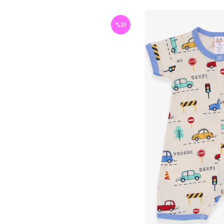
%
31
İndirim