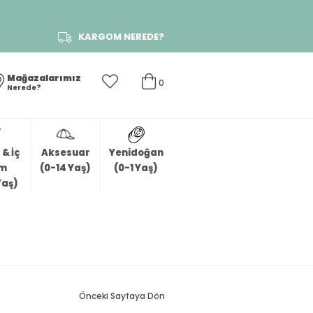
KARGOM NEREDE?
Mağazalarımız
0
Nerede?
& İç
Aksesuar
Yenidoğan
im
(0-14 Yaş)
(0-1 Yaş)
Yaş)
Önceki Sayfaya Dön