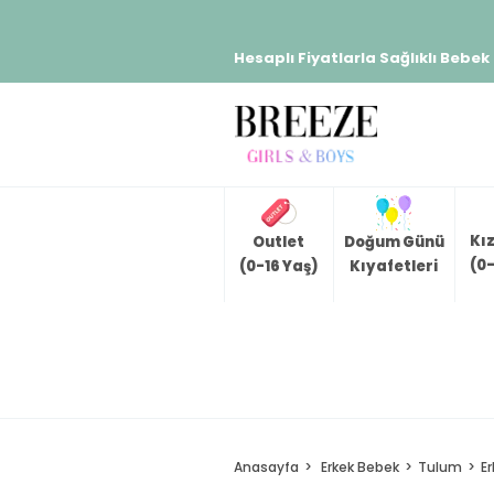
Hesaplı Fiyatlarla Sağlıklı Bebek
Kı
Outlet
Doğum Günü
(0-
(0-16 Yaş)
Kıyafetleri
Anasayfa
Erkek Bebek
Tulum
E