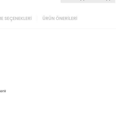
E SEÇENEKLERI
ÜRÜN ÖNERILERI
senli