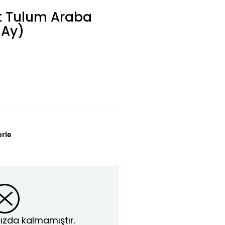
t Tulum Araba
 Ay)
erle
ızda kalmamıştır.