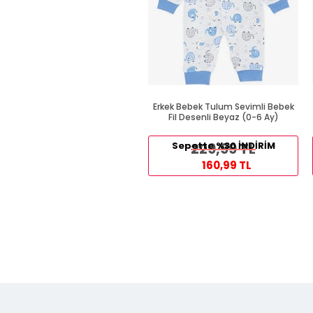
Erkek Bebek Tulum Sevimli Bebek
Fil Desenli Beyaz (0-6 Ay)
Sepette %30 İNDİRİM
229,99 TL
160,99 TL