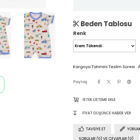
Beden Tablosu
Renk
Kargoya Tahmini Teslim Süresi
:
A
Paylaş:
İSTEK LISTEME EKLE
FIYAT DÜŞÜNCE HABER VER
TAVSIYE ET
YORUM
SORULAR (0) VE CEVAPLAR (0)