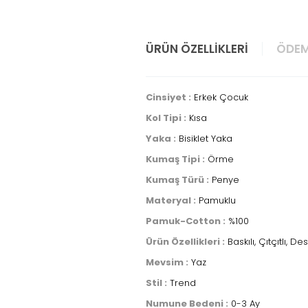
ÜRÜN ÖZELLIKLERI
ÖDEM
Cinsiyet :
Erkek Çocuk
Kol Tipi :
Kısa
Yaka :
Bisiklet Yaka
Kumaş Tipi :
Örme
Kumaş Türü :
Penye
Materyal :
Pamuklu
Pamuk-Cotton :
%100
Ürün Özellikleri :
Baskılı, Çıtçıtlı, De
Mevsim :
Yaz
Stil :
Trend
Numune Bedeni :
0-3 Ay