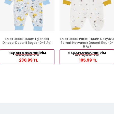
Erkek Bebek Tulum Eğlenceli
Erkek Bebek Patikli Tulum Gökyüzü
Dinozor Desenli Beyaz (0-6 Ay)
Temalı Hayvancık Desenli Ekru (0-
6 Ay)
Sepette %30 İNDİRİM
329,99 TL
Sepette %30 İNDİRİM
279,99 TL
230,99 TL
195,99 TL