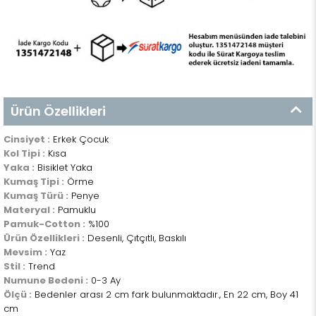
Ürün Özellikleri
Cinsiyet :
Erkek Çocuk
Kol Tipi :
Kısa
Yaka :
Bisiklet Yaka
Kumaş Tipi :
Örme
Kumaş Türü :
Penye
Materyal :
Pamuklu
Pamuk-Cotton :
%100
Ürün Özellikleri :
Desenli, Çıtçıtlı, Baskılı
Mevsim :
Yaz
Stil :
Trend
Numune Bedeni :
0-3 Ay
Ölçü :
Bedenler arası 2 cm fark bulunmaktadır., En 22 cm, Boy 41
cm