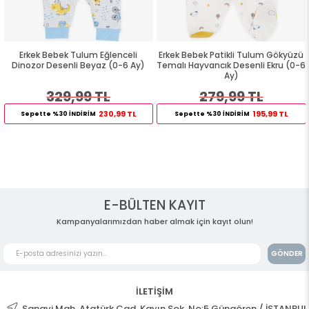
Erkek Bebek Tulum Eğlenceli
Erkek Bebek Patikli Tulum Gökyüzü
Dinozor Desenli Beyaz (0-6 Ay)
Temalı Hayvancık Desenli Ekru (0-6
Ay)
329,99 TL
279,99 TL
230,99 TL
195,99 TL
Sepette %30 İNDİRİM
Sepette %30 İNDİRİM
E-BÜLTEN KAYIT
Kampanyalarımızdan haber almak için kayıt olun!
GÖNDER
İLETİŞİM
Sanayi Mah. Atatürk Cad. Kayın Sok. No:5 Güngören / İSTANBUL