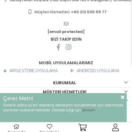
Müşteri Hizmetleri:
+90 212 505 55 77
[email protected]
BİZİ TAKİP EDİN
MOBİL UYGULAMALARIMIZ
Apple Store Uygulama
Android Uygulama
KURUMSAL
MÜŞTERİ HİZMETLERİ
Çerez Metni
ALIŞVERİŞ BİLGİLERİ
Sizlere daha iyi bir alışveriş deneyimi sunabilmek için sitemizde
©
breeze.com.tr - Tüm hakları saklıdır.
çerezler kullanılmaktadır. Detaylı bilgi için
tıklayın