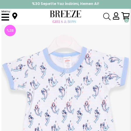
%30 Sepette Yaz İndirimi, Hemen Al!
İndirimlere ek %10 İndirimi Kap, Hemen Üye Ol!
Menu
Anasayfa
Erkek Bebek
Tulum
Erkek Bebek Şort Tulum Yunus Desenli Beyaz (0-3 Ay)
0
%
38
İndirim