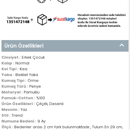
Ürün Özellikleri
Cinsiyet :
Erkek Çocuk
Kalıp :
Normal
Kol Tipi :
Kısa
Yaka :
Bisiklet Yaka
Kumaş Tipi :
Örme
Kumaş Türü :
Penye
Materyal :
Pamuklu
Pamuk-Cotton :
%100
Ürün Özellikleri :
Çıtçıtlı, Desenli
Mevsim :
Yaz
Stil :
Trend
Numune Bedeni :
9 Ay
Ölçü :
Bedenler arası 2 cm fark bulunmaktadır., Tulum En 29 cm,