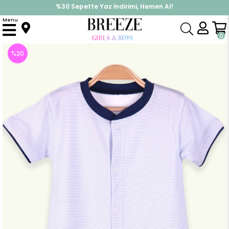
İndirimlere ek %10 İndirimi Kap, Hemen Üye Ol!
%30 Sepette Yaz İndirimi, Hemen Al!
Menu
Anasayfa
Erkek Bebek
Tulum
Erkek Bebek Şortlu Tulum Çizgili Bebe Mavisi (4 Ay)
0
%
20
İndirim