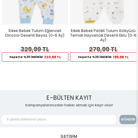
Erkek Bebek Tulum Eğlenceli
Erkek Bebek Patikli Tulum Gökyüzü
Dinozor Desenli Beyaz (0-6 Ay)
Temalı Hayvancık Desenli Ekru (0-6
Ay)
329,99 TL
279,99 TL
230,99 TL
195,99 TL
Sepette %30 İNDİRİM
Sepette %30 İNDİRİM
E-BÜLTEN KAYIT
Kampanyalarımızdan haber almak için kayıt olun!
GÖNDER
İLETİŞİM