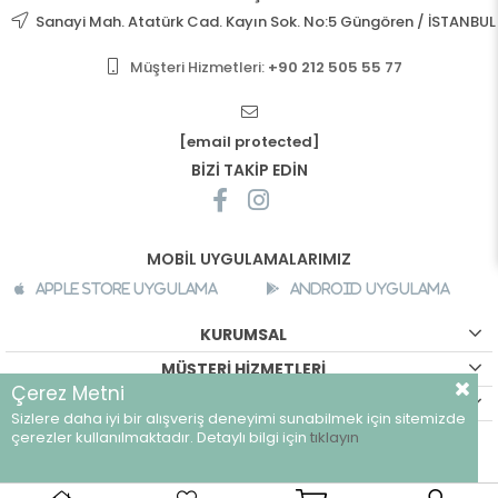
Sanayi Mah. Atatürk Cad. Kayın Sok. No:5 Güngören / İSTANBUL
Müşteri Hizmetleri:
+90 212 505 55 77
[email protected]
BİZİ TAKİP EDİN
MOBİL UYGULAMALARIMIZ
Apple Store Uygulama
Android Uygulama
KURUMSAL
MÜŞTERİ HİZMETLERİ
Çerez Metni
ALIŞVERİŞ BİLGİLERİ
Sizlere daha iyi bir alışveriş deneyimi sunabilmek için sitemizde
©
breeze.com.tr - Tüm hakları saklıdır.
çerezler kullanılmaktadır. Detaylı bilgi için
tıklayın